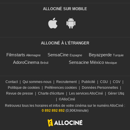
ALLOCINÉ SUR MOBILE
ALLOCINÉ À L'ÉTRANGER
Filmstarts
SensaCine
Beyazperde
Allemagne
Espagne
Turquie
AdoroCinema
Sensacine México
Brésil
Mexique
Contact
|
Qui sommes-nous
|
Recrutement
|
Publicité
|
CGU
|
CGV
|
Politique de cookies
|
Préférences cookies
|
Données Personnelles
|
Revue de presse
|
Charte d'écriture
|
Les services AlloCiné
|
Gérer Utiq
|
©AlloCiné
Retrouvez tous les horaires et infos de votre cinéma sur le numéro AlloCiné :
0 892 892 892
(0,90€/minute)