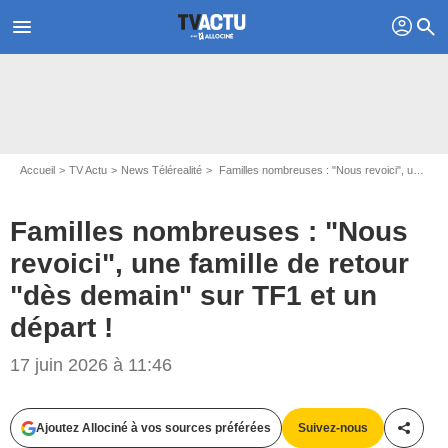
profil
menu
search
Accueil
TV Actu
News Télérealité
Familles nombreuses : "Nous revoici", une famille de retour "dès demain" sur TF1 et un départ !
Familles nombreuses : "Nous
revoici", une famille de retour
"dès demain" sur TF1 et un
départ !
17 juin 2026 à 11:46
Ajoutez Allociné à vos sources préférées
Suivez-nous
Partag