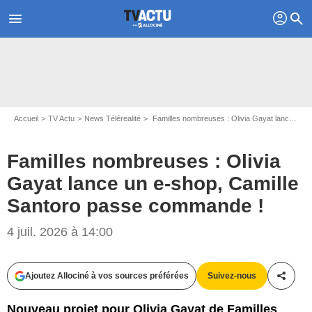
profil
menu
search
Accueil
TV Actu
News Télérealité
Familles nombreuses : Olivia Gayat lance un e-shop, Camille Santoro passe commande !
Familles nombreuses : Olivia
Gayat lance un e-shop, Camille
Santoro passe commande !
4 juil. 2026 à 14:00
Ajoutez Allociné à vos sources préférées
Suivez-nous
Partag
Nouveau projet pour Olivia Gayat de Familles