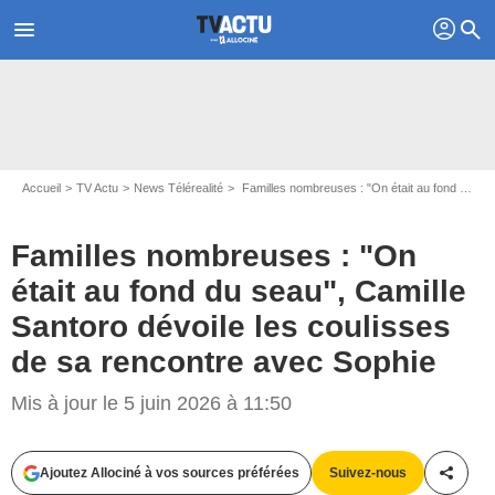
profil
menu
search
Accueil
TV Actu
News Télérealité
Familles nombreuses : "On était au fond du seau", Camille Santoro dévoile les coulisses de sa rencontre avec Sophie
Familles nombreuses : "On
était au fond du seau", Camille
Santoro dévoile les coulisses
de sa rencontre avec Sophie
Mis à jour le 5 juin 2026 à 11:50
Ajoutez Allociné à vos sources préférées
Suivez-nous
Partag