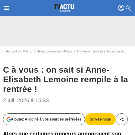
profil
menu
search
Accueil
TV Actu
News Emissions - Mags
C à vous : on sait si Anne-Elisabeth Lemoine rempile à la rentrée !
C à vous : on sait si Anne-
Elisabeth Lemoine rempile à la
rentrée !
2 juil. 2026 à 15:33
Ajoutez Allociné à vos sources préférées
Suivez-nous
Partag
Alors que certaines rumeurs annonçaient son