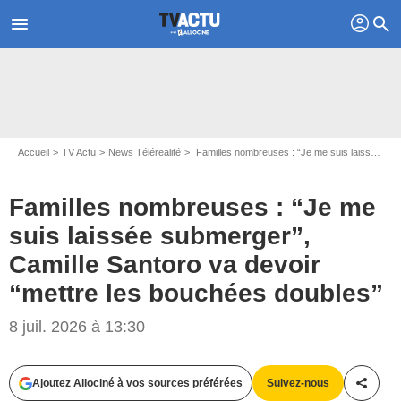
profil
menu
search
Accueil
TV Actu
News Télérealité
Familles nombreuses : “Je me suis laissée submerger”, Camille Santoro va devoir “mettre les bouchées doubles”
Familles nombreuses : “Je me
suis laissée submerger”,
Camille Santoro va devoir
“mettre les bouchées doubles”
8 juil. 2026 à 13:30
Ajoutez Allociné à vos sources préférées
Suivez-nous
Partag