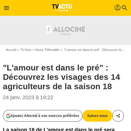
profil
menu
search
Accueil
TV Actu
News Télérealité
"L'amour est dans le pré" : Découvrez les visages des 14 agriculteurs de la saison 18
"L'amour est dans le pré" :
Découvrez les visages des 14
agriculteurs de la saison 18
© Cécile Rogue/M6
24 janv. 2023 à 19:22
Ajoutez Allociné à vos sources préférées
Suivez-nous
Partag
La saison 18 de L'amour est dans le pré sera