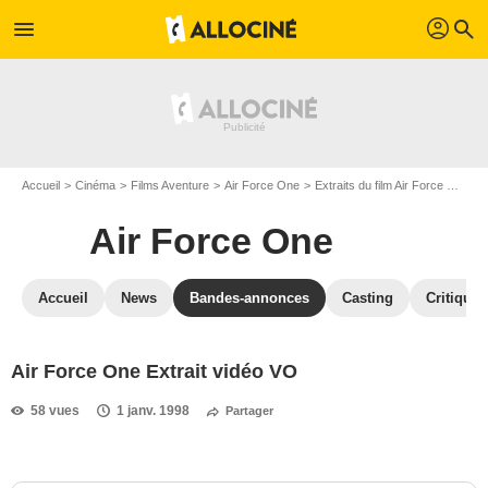
profil
menu
search
Accueil
Cinéma
Films Aventure
Air Force One
Extraits du film Air Force One
Air Force One
Accueil
News
Bandes-annonces
Casting
Critiques
Air Force One Extrait vidéo VO
58 vues
1 janv. 1998
Partager