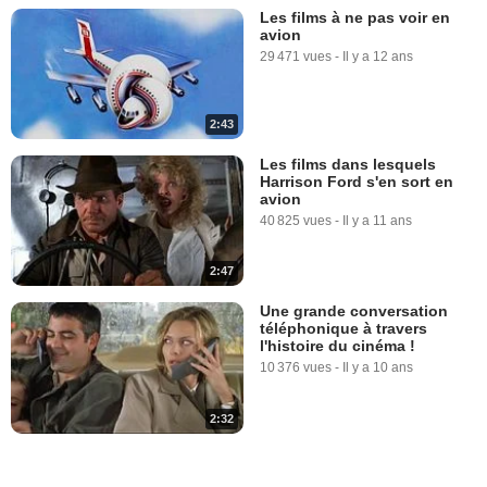
Les films à ne pas voir en
avion
29 471 vues
-
Il y a 12 ans
2:43
Les films dans lesquels
Harrison Ford s'en sort en
avion
40 825 vues
-
Il y a 11 ans
2:47
Une grande conversation
téléphonique à travers
l'histoire du cinéma !
10 376 vues
-
Il y a 10 ans
2:32