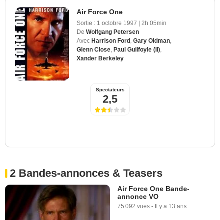
Air Force One
Sortie :
1 octobre 1997
|
2h 05min
De
Wolfgang Petersen
Avec
Harrison Ford
,
Gary Oldman
,
Glenn Close
,
Paul Guilfoyle (II)
,
Xander Berkeley
Spectateurs
2,5
2 Bandes-annonces & Teasers
Air Force One Bande-
annonce VO
75 092 vues
-
Il y a 13 ans