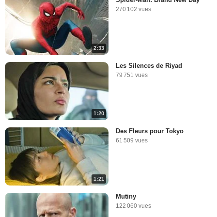
270 102 vues
2:33
Les Silences de Riyad
79 751 vues
1:20
Des Fleurs pour Tokyo
61 509 vues
1:21
Mutiny
122 060 vues