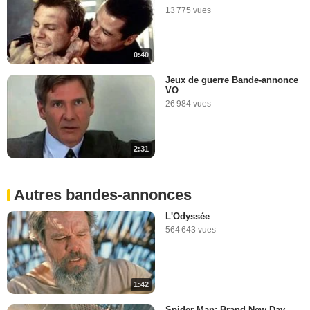
13 775 vues
0:40
Jeux de guerre Bande-annonce
VO
26 984 vues
2:31
Autres bandes-annonces
L'Odyssée
564 643 vues
1:42
Spider-Man: Brand New Day