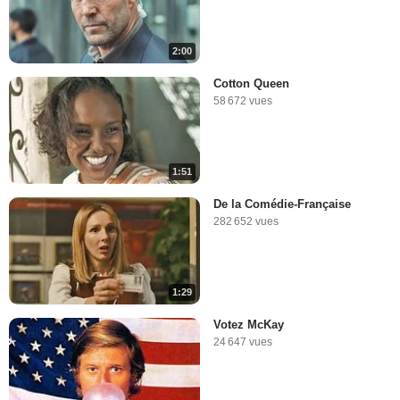
2:00
Cotton Queen
58 672 vues
1:51
De la Comédie-Française
282 652 vues
1:29
Votez McKay
24 647 vues