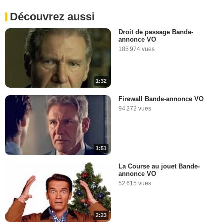
Découvrez aussi
Droit de passage Bande-
annonce VO
185 974 vues
1:32
Firewall Bande-annonce VO
94 272 vues
1:51
La Course au jouet Bande-
annonce VO
52 615 vues
2:23