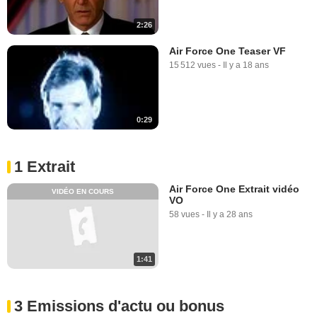
2:26
Air Force One Teaser VF
15 512 vues
-
Il y a 18 ans
0:29
1 Extrait
Air Force One Extrait vidéo
VIDÉO EN COURS
VO
58 vues
-
Il y a 28 ans
1:41
3 Emissions d'actu ou bonus