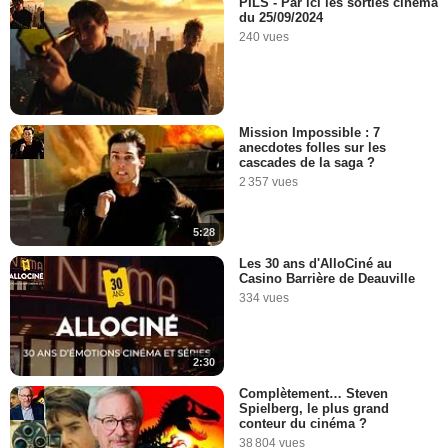
PILS - Par ici les sorties cinéma
du 25/09/2024
240 vues
Mission Impossible : 7
anecdotes folles sur les
cascades de la saga ?
2 357 vues
5:28
Les 30 ans d'AlloCiné au
Casino Barrière de Deauville
334 vues
2:30
Complètement… Steven
Spielberg, le plus grand
conteur du cinéma ?
38 804 vues