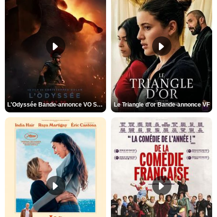
L'Odyssée Bande-annonce VO STFR
Le Triangle d'or Bande-annonce VF