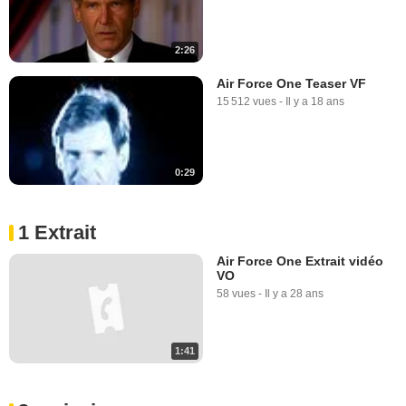
2:26
Air Force One Teaser VF
15 512 vues
-
Il y a 18 ans
0:29
1 Extrait
Air Force One Extrait vidéo
VO
58 vues
-
Il y a 28 ans
1:41