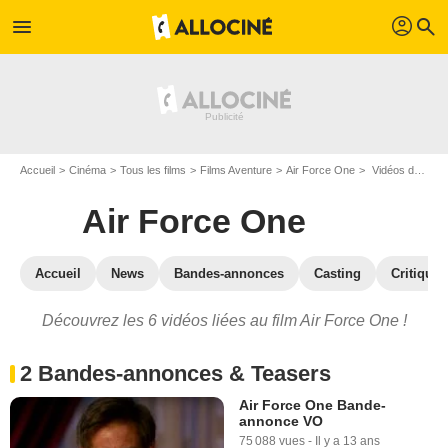
profil
menu
search
Accueil
Cinéma
Tous les films
Films Aventure
Air Force One
Vidéos du film Air Force One
Air Force One
Accueil
News
Bandes-annonces
Casting
Critiques
Découvrez les 6 vidéos liées au film Air Force One !
2 Bandes-annonces & Teasers
Air Force One Bande-
annonce VO
75 088 vues
-
Il y a 13 ans