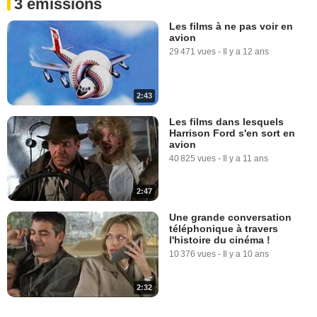
3 emissions
Les films à ne pas voir en
avion
29 471 vues
-
Il y a 12 ans
2:43
Les films dans lesquels
Harrison Ford s'en sort en
avion
40 825 vues
-
Il y a 11 ans
2:47
Une grande conversation
téléphonique à travers
l'histoire du cinéma !
10 376 vues
-
Il y a 10 ans
2:32