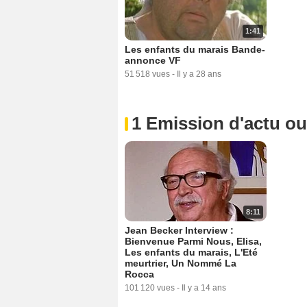
1:41
Les enfants du marais Bande-
annonce VF
51 518 vues
-
Il y a 28 ans
1 Emission d'actu o
8:11
Jean Becker Interview :
Bienvenue Parmi Nous, Elisa,
Les enfants du marais, L'Eté
meurtrier, Un Nommé La
Rocca
101 120 vues
-
Il y a 14 ans