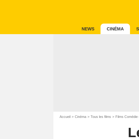
NEWS
CINÉMA
S
Accueil
Cinéma
Tous les films
Films Comédie 
L