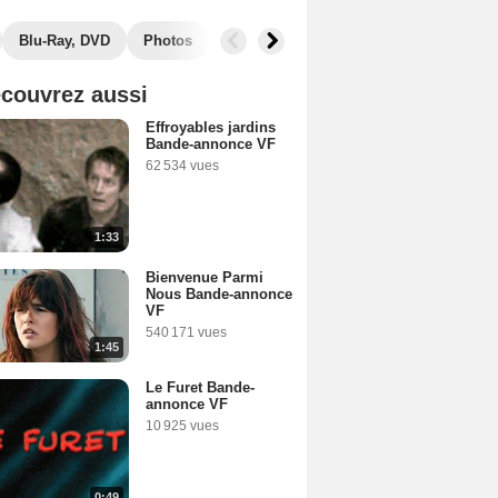
Blu-Ray, DVD
Photos
Secrets de tournage
Récompenses
couvrez aussi
Effroyables jardins
Bande-annonce VF
62 534 vues
1:33
Bienvenue Parmi
Nous Bande-annonce
VF
540 171 vues
1:45
Le Furet Bande-
annonce VF
10 925 vues
0:49