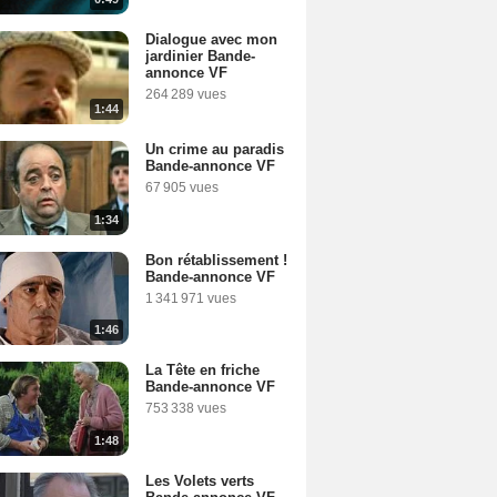
Dialogue avec mon
jardinier Bande-
annonce VF
264 289 vues
1:44
Un crime au paradis
Bande-annonce VF
67 905 vues
1:34
Bon rétablissement !
Bande-annonce VF
1 341 971 vues
1:46
La Tête en friche
Bande-annonce VF
753 338 vues
1:48
Les Volets verts