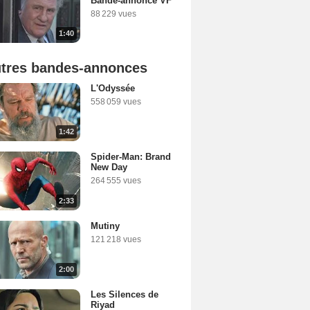
Bande-annonce VF
88 229 vues
1:40
tres bandes-annonces
L'Odyssée
558 059 vues
1:42
Spider-Man: Brand
New Day
264 555 vues
2:33
Mutiny
121 218 vues
2:00
Les Silences de
Riyad