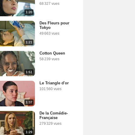
68 327 vues
1:20
Des Fleurs pour
Tokyo
49 663 vues
1:21
Cotton Queen
58 239 vues
1:51
Le Triangle d'or
101 560 vues
1:37
De la Comédie-
Française
279 329 vues
1:29