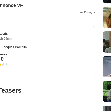
annonce VF
Partager
arais
1h 55min
t
,
Jacques Gamblin
,
André Dussollier
,
Michel Serrault
,
Isabelle Carré
ateurs
,0
Teasers