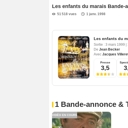
Les enfants du marais Bande-
51 518 vues
1 janv. 1998
Les enfants du m
Sortie :
3 mars 1999
|
De
Jean Becker
Avec
Jacques Villere
Presse
Spect
3,5
3
1 Bande-annonce & 
VIDÉO EN COURS