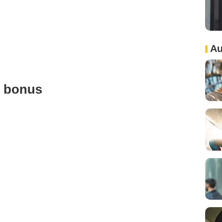
Au
u bonus