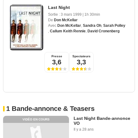
Last Night
Sortie :
3 mars 1999
|
1h 30min
De
Don McKellar
Avec
Don McKellar
,
Sandra Oh
,
Sarah Polley
,
Callum Keith Rennie
,
David Cronenberg
Presse
Spectateurs
3,6
3,3
1 Bande-annonce & Teasers
Last Night Bande-annonce
VIDÉO EN COURS
VO
Il y a 28 ans