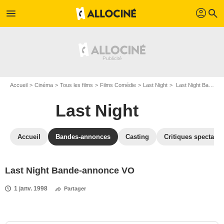
profil
menu
search
Accueil
Cinéma
Tous les films
Films Comédie
Last Night
Last Night Bande-annonce VO
Last Night
Accueil
Bandes-annonces
Casting
Critiques spectateu
Last Night Bande-annonce VO
1 janv. 1998
Partager