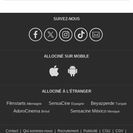
SUIVEZ-NOUS
ALLOCINÉ SUR MOBILE
ALLOCINÉ À L'ÉTRANGER
Filmstarts
SensaCine
Beyazperde
Allemagne
Espagne
Turquie
AdoroCinema
Sensacine México
Brésil
Mexique
Contact
|
Qui sommes-nous
|
Recrutement
|
Publicité
|
CGU
|
CGV
|