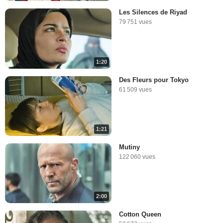
Les Silences de Riyad
79 751 vues
1:20
Des Fleurs pour Tokyo
61 509 vues
1:21
Mutiny
122 060 vues
2:00
Cotton Queen