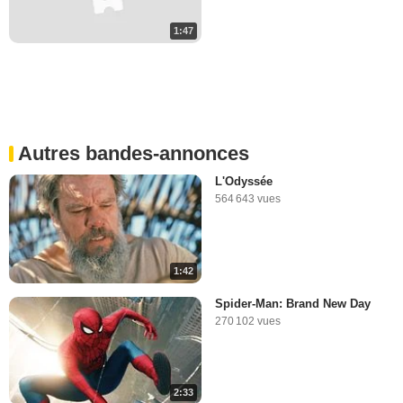
1:47
Autres bandes-annonces
L'Odyssée
564 643 vues
1:42
Spider-Man: Brand New Day
270 102 vues
2:33