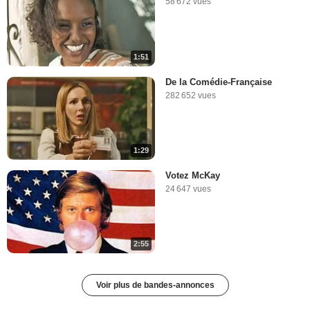
58 672 vues
1:51
De la Comédie-Française
282 652 vues
1:29
Votez McKay
24 647 vues
2:55
Voir plus de bandes-annonces