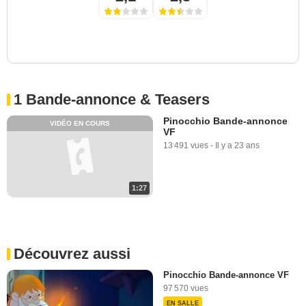
1 Bande-annonce & Teasers
Pinocchio Bande-annonce
VIDÉO EN COURS
VF
13 491 vues
-
Il y a 23 ans
1:27
Découvrez aussi
Pinocchio Bande-annonce VF
97 570 vues
EN SALLE