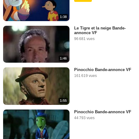
1:38
Le Tigre et la neige Bande-
annonce VF
96 681 vues
1:46
Pinocchio Bande-annonce VF
161 619 vues
1:55
Pinocchio Bande-annonce VF
44 793 vues