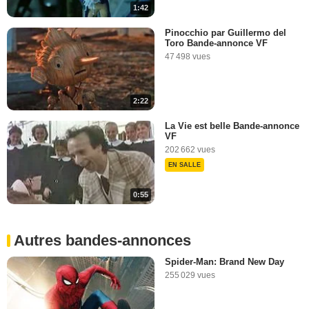
1:42
Pinocchio par Guillermo del
Toro Bande-annonce VF
47 498 vues
2:22
La Vie est belle Bande-annonce
VF
202 662 vues
EN SALLE
0:55
Autres bandes-annonces
Spider-Man: Brand New Day
255 029 vues