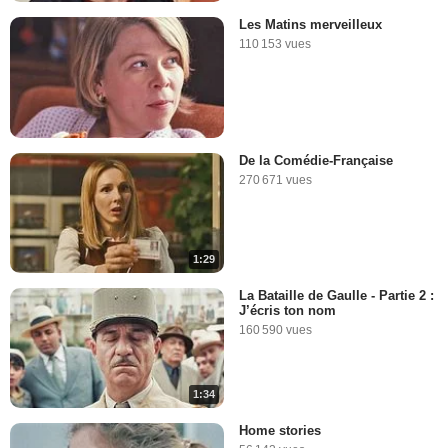
Les Matins merveilleux
110 153 vues
De la Comédie-Française
270 671 vues
1:29
La Bataille de Gaulle - Partie 2 :
J’écris ton nom
160 590 vues
1:34
Home stories