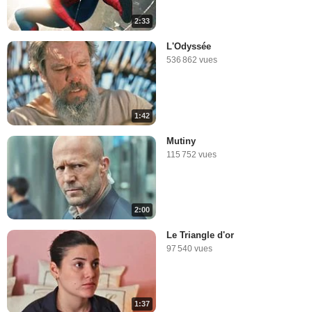
2:33
L'Odyssée
536 862 vues
1:42
Mutiny
115 752 vues
2:00
Le Triangle d'or
97 540 vues
1:37