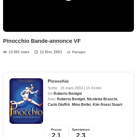
Pinocchio Bande-annonce VF
13 491 vues
12 févr. 2003
Partager
Pinocchio
Sortie :
26 mars 2003
|
1h 41min
De
Roberto Benigni
Avec
Roberto Benigni
,
Nicoletta Braschi
,
Carlo Giuffrè
,
Mino Bellei
,
Kim Rossi Stuart
Presse
Spectateurs
2,1
2,3