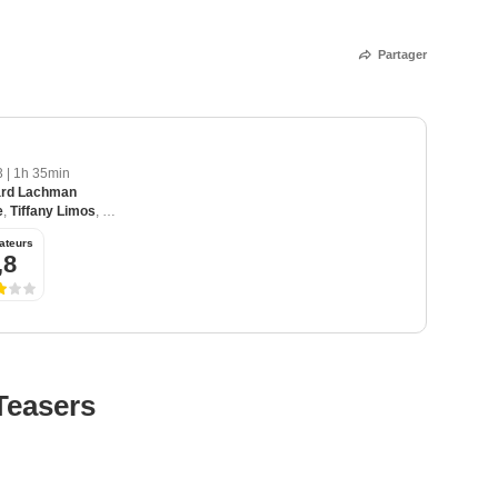
Partager
3
|
1h 35min
rd Lachman
e
,
Tiffany Limos
,
Stephen Jasso
,
James Bullard
,
Shanie Calahan
ateurs
,8
Teasers