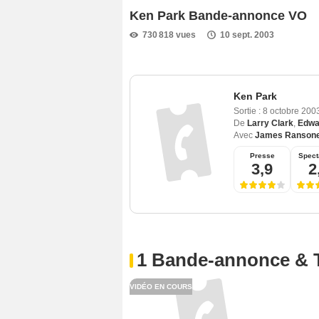
Ken Park Bande-annonce VO
730 818 vues
10 sept. 2003
Ken Park
Sortie :
8 octobre 200
De
Larry Clark
,
Edwa
Avec
James Ranson
Presse
Spect
3,9
2
1 Bande-annonce & 
VIDÉO EN COURS