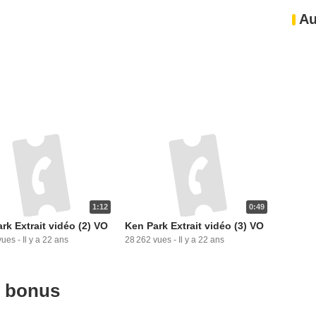
Au
1:12
0:49
rk Extrait vidéo (2) VO
Ken Park Extrait vidéo (3) VO
vues
-
Il y a 22 ans
28 262 vues
-
Il y a 22 ans
u bonus