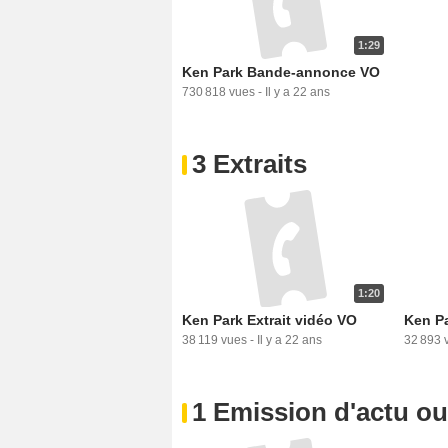
1:29
Ken Park Bande-annonce VO
730 818 vues
-
Il y a 22 ans
3 Extraits
1:20
Ken Park Extrait vidéo VO
Ken Pa
38 119 vues
-
Il y a 22 ans
32 893 
1 Emission d'actu o