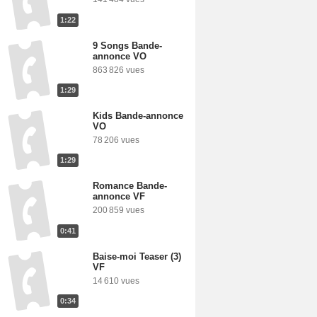
1:22
9 Songs Bande-
annonce VO
863 826 vues
1:29
Kids Bande-annonce
VO
78 206 vues
1:29
Romance Bande-
annonce VF
200 859 vues
0:41
Baise-moi Teaser (3)
VF
14 610 vues
0:34