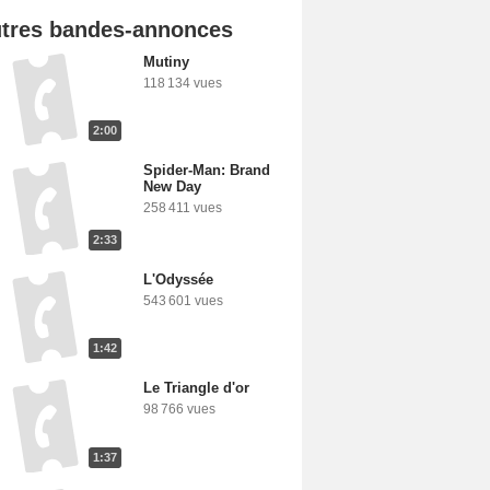
tres bandes-annonces
Mutiny
118 134 vues
2:00
Spider-Man: Brand
New Day
258 411 vues
2:33
L'Odyssée
543 601 vues
1:42
Le Triangle d'or
98 766 vues
1:37