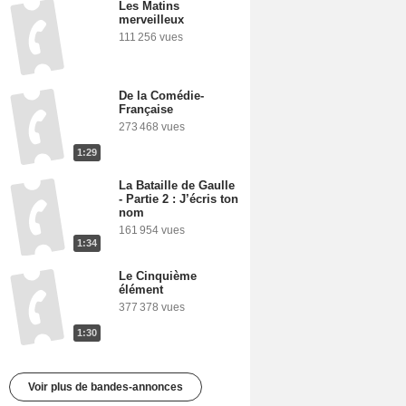
Les Matins
merveilleux
111 256 vues
De la Comédie-
Française
273 468 vues
1:29
La Bataille de Gaulle
- Partie 2 : J’écris ton
nom
161 954 vues
1:34
Le Cinquième
élément
377 378 vues
1:30
Voir plus de bandes-annonces