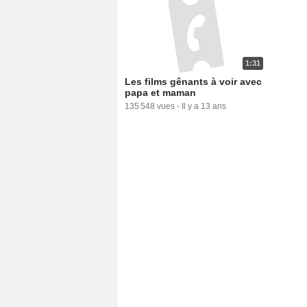
1:31
Les films gênants à voir avec
papa et maman
135 548 vues
-
Il y a 13 ans