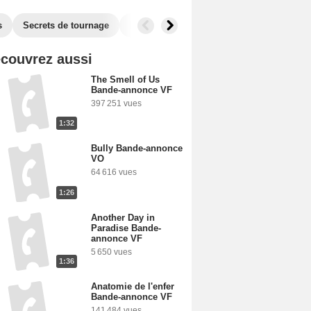
s
Secrets de tournage
Films similaires
couvrez aussi
The Smell of Us
Bande-annonce VF
397 251 vues
1:32
Bully Bande-annonce
VO
64 616 vues
1:26
Another Day in
Paradise Bande-
annonce VF
5 650 vues
1:36
Anatomie de l'enfer
Bande-annonce VF
141 484 vues