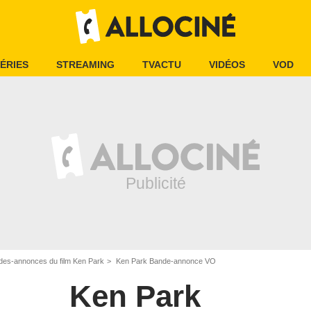
ÉRIES
STREAMING
TVACTU
VIDÉOS
VOD
des-annonces du film Ken Park
Ken Park Bande-annonce VO
Ken Park