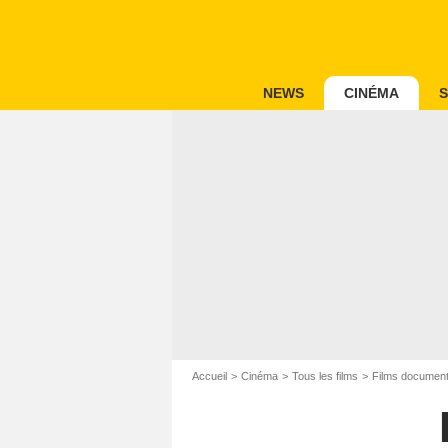
NEWS
CINÉMA
S
Accueil
Cinéma
Tous les films
Films document