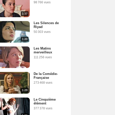
98 766 vues
1:37
Les Silences de
Riyad
50 303 vues
1:20
Les Matins
merveilleux
111 256 vues
De la Comédie-
Française
273 468 vues
1:29
Le Cinquième
élément
377 378 vues