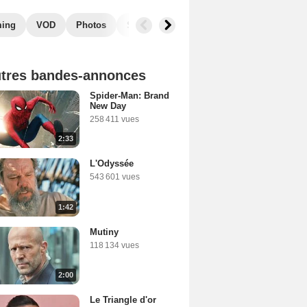
ming
VOD
Photos
Secrets de tournage
Films similaires
tres bandes-annonces
Spider-Man: Brand
New Day
258 411 vues
2:33
L'Odyssée
543 601 vues
1:42
Mutiny
118 134 vues
2:00
Le Triangle d'or