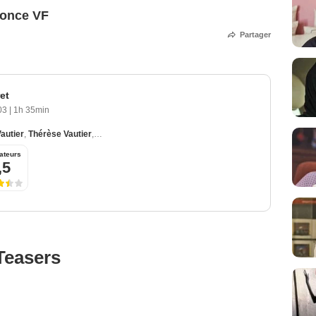
nonce VF
Partager
et
003
|
1h 35min
autier
,
Thérèse Vautier
,
Isabel Otéro
,
Mariana Otero
ateurs
,5
Teasers