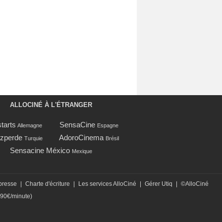
ALLOCINÉ À L'ÉTRANGER
tarts
SensaCine
Allemagne
Espagne
zperde
AdoroCinema
Turquie
Brésil
Sensacine México
Mexique
presse
|
Charte d'écriture
|
Les services AlloCiné
|
Gérer Utiq
|
©AlloCiné
,90€/minute)