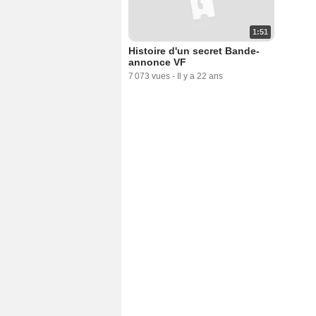
1:51
Histoire d'un secret Bande-
annonce VF
7 073 vues
-
Il y a 22 ans