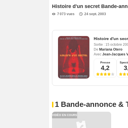
Histoire d'un secret Bande-an
7 073 vues
24 sept. 2003
Histoire d'un secr
Sortie :
15 octobre 2
De
Mariana Otero
Avec
Jean-Jacques V
Presse
Spect
4,2
3
1 Bande-annonce & 
VIDÉO EN COURS