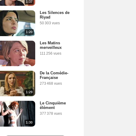
1:37
Les Silences de
Riyad
50 303 vues
1:20
Les Matins
merveilleux
111 256 vues
De la Comédie-
Française
273 468 vues
1:29
Le Cinquième
élément
377 378 vues
1:30