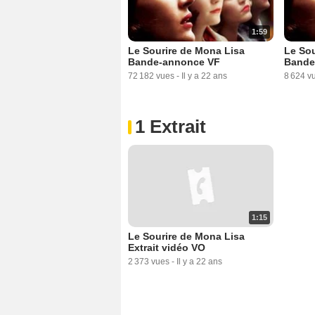
1:59
Le Sourire de Mona Lisa
Le Sou
Bande-annonce VF
Bande
72 182 vues
-
Il y a 22 ans
8 624 v
1 Extrait
1:15
Le Sourire de Mona Lisa
Extrait vidéo VO
2 373 vues
-
Il y a 22 ans