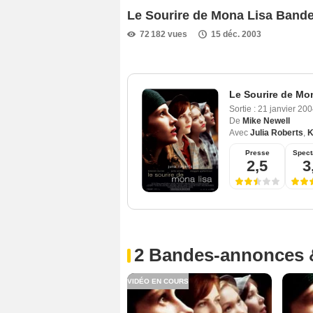
Le Sourire de Mona Lisa Band
72 182 vues
15 déc. 2003
Le Sourire de Mo
Sortie :
21 janvier 20
De
Mike Newell
Avec
Julia Roberts
,
K
Presse
Spect
2,5
3
2 Bandes-annonces 
VIDÉO EN COURS