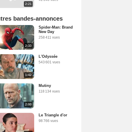
2:21
tres bandes-annonces
Spider-Man: Brand
New Day
258 411 vues
2:33
L'Odyssée
543 601 vues
1:42
Mutiny
118 134 vues
2:00
Le Triangle d'or
98 766 vues