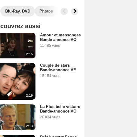
Blu-Ray, DVD
Photos
Musique
Secrets de tournage
B
couvrez aussi
Amour et mensonges
Bande-annonce VO
11 485 vues
2:15
Couple de stars
Bande-annonce VF
15 154 vues
2:19
La Plus belle victoire
Bande-annonce VO
20 034 vues
2:13