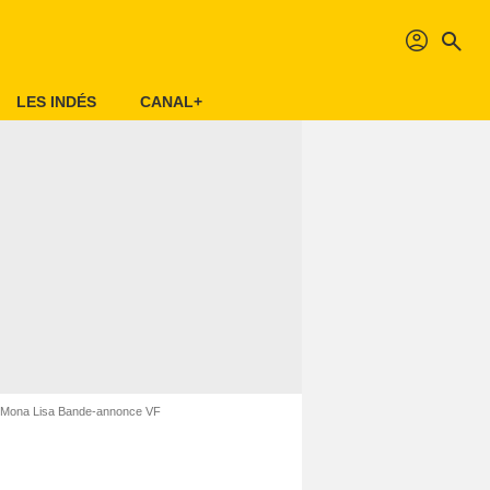
profil
search
LES INDÉS
CANAL+
 Mona Lisa Bande-annonce VF