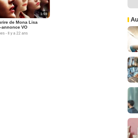
1:59
Au
rire de Mona Lisa
-annonce VO
ues
-
Il y a 22 ans