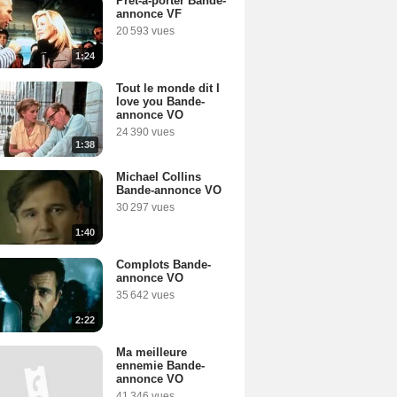
Prêt-à-porter Bande-
annonce VF
20 593 vues
1:24
Tout le monde dit I
love you Bande-
annonce VO
24 390 vues
1:38
Michael Collins
Bande-annonce VO
30 297 vues
1:40
Complots Bande-
annonce VO
35 642 vues
2:22
Ma meilleure
ennemie Bande-
annonce VO
41 346 vues