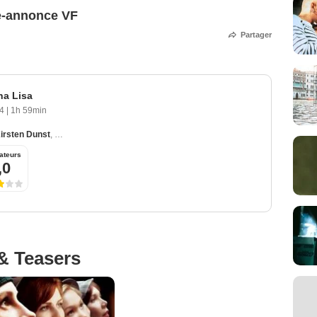
e-annonce VF
Partager
na Lisa
04
|
1h 59min
irsten Dunst
,
Julia Stiles
,
Maggie Gyllenhaal
,
Dominic West
ateurs
,0
& Teasers