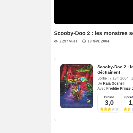
Scooby-Doo 2 : les monstres s
2 297 vues
18 févr. 2004
Scooby-Doo 2 : l
déchaînent
Sortie :
7 avril 2004
|
De
Raja Gosnell
Avec
Freddie Prinze J
Presse
Spect
3,0
1