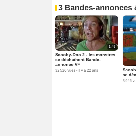
3 Bandes-annonces 
1:45
Scooby-Doo 2 : les monstres
se déchaînent Bande-
annonce VF
Scooby
32 520 vues
-
Il y a 22 ans
se dé
3 946 v