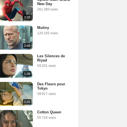
New Day
261 260 vues
2:33
Mutiny
120 165 vues
2:00
Les Silences de
Riyad
59 201 vues
1:20
Des Fleurs pour
Tokyo
39 917 vues
1:21
Cotton Queen
55 724 vues