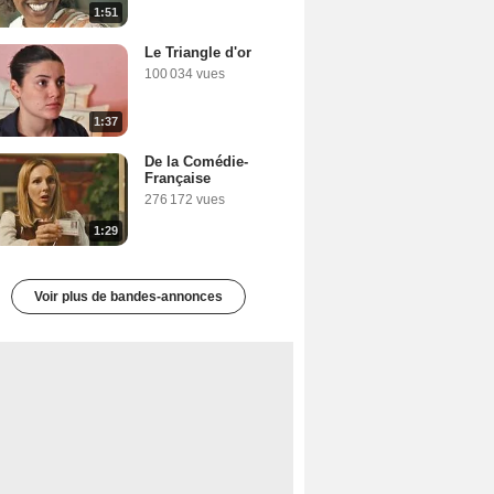
1:51
Le Triangle d'or
100 034 vues
1:37
De la Comédie-
Française
276 172 vues
1:29
Voir plus de bandes-annonces