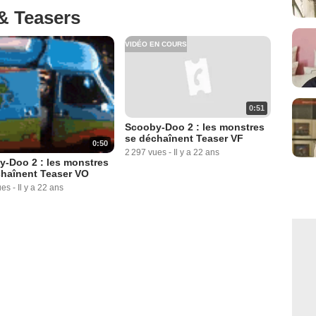
& Teasers
VIDÉO EN COURS
0:51
Scooby-Doo 2 : les monstres
se déchaînent Teaser VF
0:50
2 297 vues
-
Il y a 22 ans
-Doo 2 : les monstres
chaînent Teaser VO
ues
-
Il y a 22 ans