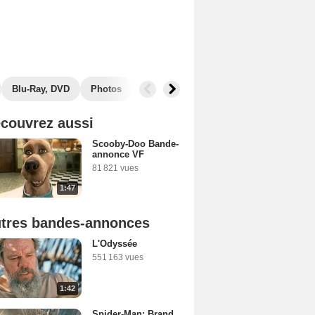
Blu-Ray, DVD
Photos
Musique
Secrets de tournage
B
couvrez aussi
Scooby-Doo Bande-
annonce VF
81 821 vues
1:47
tres bandes-annonces
L'Odyssée
551 163 vues
1:42
Spider-Man: Brand