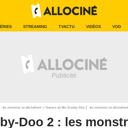
ÉRIES
STREAMING
TVACTU
VIDÉOS
VOD
: les monstres se déchaînent
Teasers du film Scooby-Doo 2 : les monstres se déchaînen
by-Doo 2 : les monstr