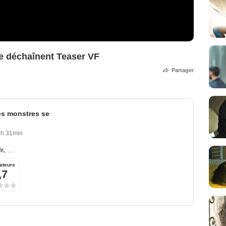
e déchaînent Teaser VF
Partager
es monstres se
1h 31min
r.
,
Sarah Michelle Gellar
,
Matthew Lillard
,
Linda Cardellini
,
Seth Green
ateurs
,7