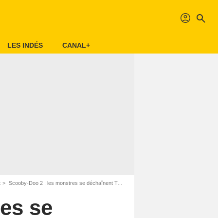
profil
search
LES INDÉS
CANAL+
t
Scooby-Doo 2 : les monstres se déchaînent Teaser VF
es se