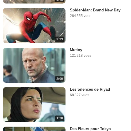
Spider-Man: Brand New Day
264 555 vues
2:33
Mutiny
121 218 vues
2:00
Les Silences de Riyad
68 327 vues
1:20
Des Fleurs pour Tokyo