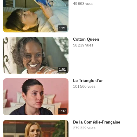
49 663 vues
1:21
Cotton Queen
58 239 vues
1:51
Le Triangle d'or
101 560 vues
1:37
De la Comédie-Française
279 329 vues