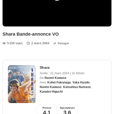
Shara Bande-annonce VO
5 250 vues
2 mars 2004
Partager
Shara
Sortie :
31 mars 2004
|
1h 40min
De
Naomi Kawase
Avec
Kohei Fukunaga
,
Yuka Hyodo
,
Naomi Kawase
,
Katsuhisa Namase
,
Kanako Higuchi
Presse
Spectateurs
4,1
3,6