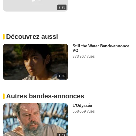
2:25
Découvrez aussi
Still the Water Bande-annonce
VO
373 967 vues
1:30
Autres bandes-annonces
L'Odyssée
558 059 vues
1:42