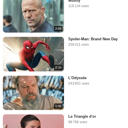
Mutiny
118 134 vues
2:00
Spider-Man: Brand New Day
258 411 vues
2:33
L'Odyssée
543 601 vues
1:42
Le Triangle d'or
98 766 vues