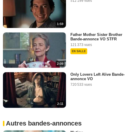
512 199 vues
1:59
Father Mother Sister Brother
Bande-annonce VO STFR
121 373 vues
EN SALLE
2:09
Only Lovers Left Alive Bande-
annonce VO
720 533 vues
2:11
Autres bandes-annonces