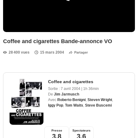
Coffee and cigarettes Bande-annonce VO
28 400 vues
15 mars 2004
Partager
Coffee and cigarettes
Sortie :
7 avril 2004
|
1h 36min
De
Jim Jarmusch
Avec
Roberto Benigni
,
Steven Wright
,
Iggy Pop
,
Tom Waits
,
Steve Buscemi
Presse
Spectateurs
3,8
3,6