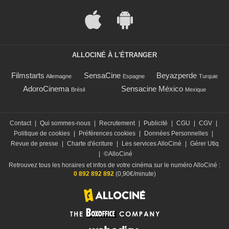
ALLOCINÉ À L'ÉTRANGER
Filmstarts
SensaCine
Beyazperde
Allemagne
Espagne
Turquie
AdoroCinema
Sensacine México
Brésil
Mexique
Contact
|
Qui sommes-nous
|
Recrutement
|
Publicité
|
CGU
|
CGV
|
Politique de cookies
|
Préférences cookies
|
Données Personnelles
|
Revue de presse
|
Charte d'écriture
|
Les services AlloCiné
|
Gérer Utiq
|
©AlloCiné
Retrouvez tous les horaires et infos de votre cinéma sur le numéro AlloCiné :
0 892 892 892
(0,90€/minute)