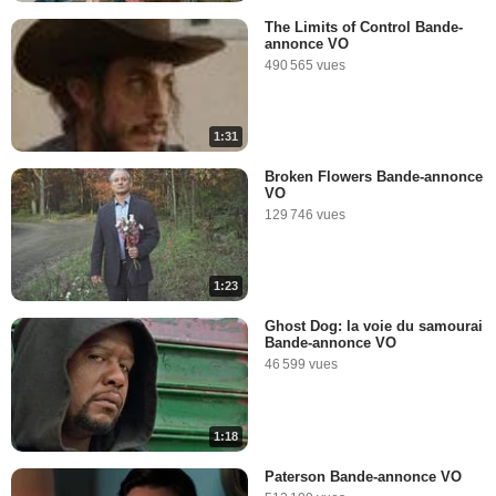
The Limits of Control Bande-
annonce VO
490 565 vues
1:31
Broken Flowers Bande-annonce
VO
129 746 vues
1:23
Ghost Dog: la voie du samourai
Bande-annonce VO
46 599 vues
1:18
Paterson Bande-annonce VO