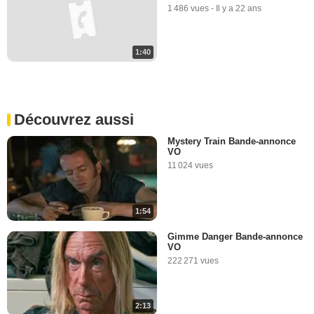
1 486 vues
-
Il y a 22 ans
1:40
Découvrez aussi
Mystery Train Bande-annonce
VO
11 024 vues
1:54
Gimme Danger Bande-annonce
VO
222 271 vues
2:13