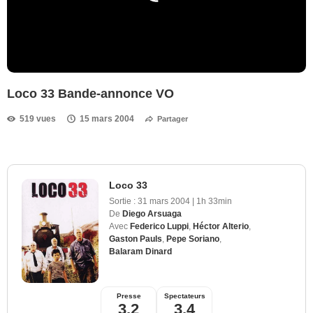
Loco 33 Bande-annonce VO
519 vues
15 mars 2004
Partager
Loco 33
Sortie :
31 mars 2004
|
1h 33min
De
Diego Arsuaga
Avec
Federico Luppi
,
Héctor Alterio
,
Gaston Pauls
,
Pepe Soriano
,
Balaram Dinard
Presse
Spectateurs
3,2
3,4