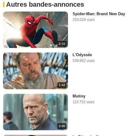
Autres bandes-annonces
Spider-Man: Brand New Day
255 029 vues
2:33
L'Odyssée
536 862 vues
1:42
Mutiny
115 752 vues
2:00