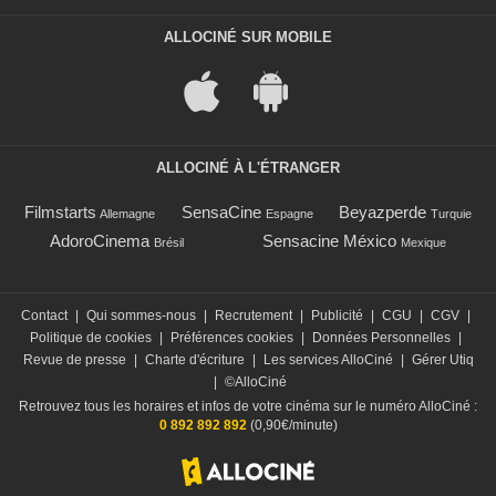
ALLOCINÉ SUR MOBILE
ALLOCINÉ À L'ÉTRANGER
Filmstarts
SensaCine
Beyazperde
Allemagne
Espagne
Turquie
AdoroCinema
Sensacine México
Brésil
Mexique
Contact
|
Qui sommes-nous
|
Recrutement
|
Publicité
|
CGU
|
CGV
|
Politique de cookies
|
Préférences cookies
|
Données Personnelles
|
Revue de presse
|
Charte d'écriture
|
Les services AlloCiné
|
Gérer Utiq
|
©AlloCiné
Retrouvez tous les horaires et infos de votre cinéma sur le numéro AlloCiné :
0 892 892 892
(0,90€/minute)