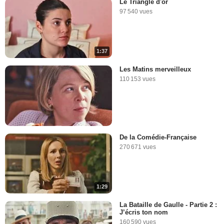
Le Triangle d'or
97 540 vues
1:37
Les Matins merveilleux
110 153 vues
De la Comédie-Française
270 671 vues
1:29
La Bataille de Gaulle - Partie 2 :
J’écris ton nom
160 590 vues