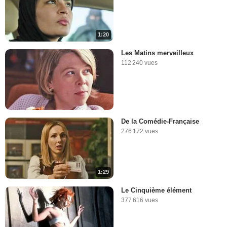
1:20
Les Matins merveilleux
112 240 vues
De la Comédie-Française
276 172 vues
1:29
Le Cinquième élément
377 616 vues