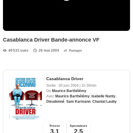
Casablanca Driver Bande-annonce VF
49 533 vues
26 mai 2004
Partager
Casablanca Driver
Sortie :
30 juin 2004
|
1h 30min
De
Maurice Barthélémy
Avec
Maurice Barthélémy
,
Isabelle Nanty
,
Dieudonné
,
Sam Karmann
,
Chantal Lauby
Presse
Spectateurs
3,1
2,5