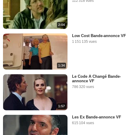
112 318 vues
2:04
Low Cost Bande-annonce VF
1 151 135 vues
1:34
Le Code A Changé Bande-
annonce VF
786 320 vues
1:57
Les Ex Bande-annonce VF
615 104 vues