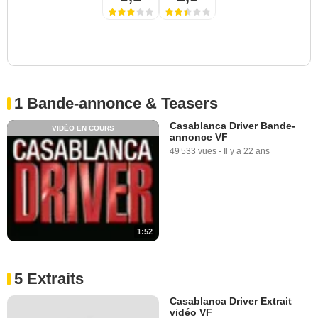
1 Bande-annonce & Teasers
Casablanca Driver Bande-
VIDÉO EN COURS
annonce VF
49 533 vues
-
Il y a 22 ans
1:52
5 Extraits
Casablanca Driver Extrait
vidéo VF