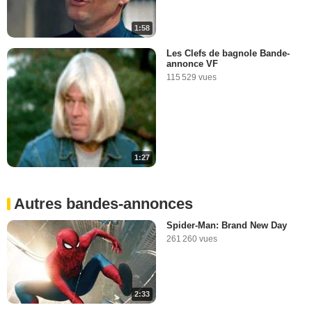
1:58
Les Clefs de bagnole Bande-
annonce VF
115 529 vues
1:27
Autres bandes-annonces
Spider-Man: Brand New Day
261 260 vues
2:33