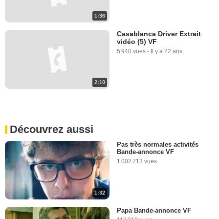
1:36
Casablanca Driver Extrait
vidéo (5) VF
5 940 vues
-
Il y a 22 ans
2:10
Découvrez aussi
Pas très normales activités
Bande-annonce VF
1 002 713 vues
1:32
Papa Bande-annonce VF