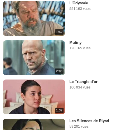
L'Odyssée
551 163 vues
1:42
Mutiny
120 165 vues
2:00
Le Triangle d'or
100 034 vues
1:37
Les Silences de Riyad
59 201 vues