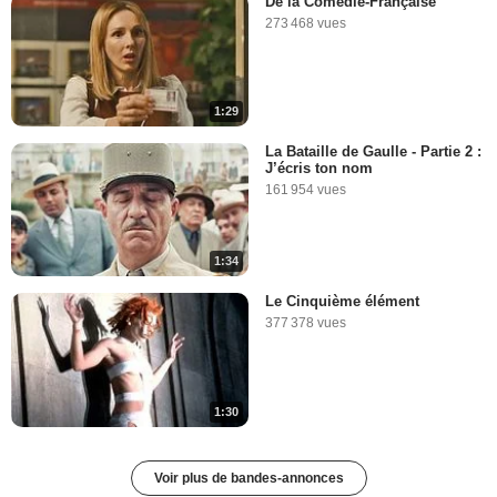
De la Comédie-Française
273 468 vues
1:29
La Bataille de Gaulle - Partie 2 :
J’écris ton nom
161 954 vues
1:34
Le Cinquième élément
377 378 vues
1:30
Voir plus de bandes-annonces