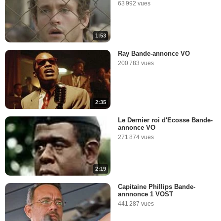
63 992 vues
1:53
Ray Bande-annonce VO
200 783 vues
2:35
Le Dernier roi d'Ecosse Bande-
annonce VO
271 874 vues
2:19
Capitaine Phillips Bande-
annnonce 1 VOST
441 287 vues