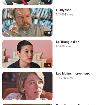
2:33
L'Odyssée
543 601 vues
1:42
Le Triangle d'or
98 766 vues
1:37
Les Matins merveilleux
111 256 vues