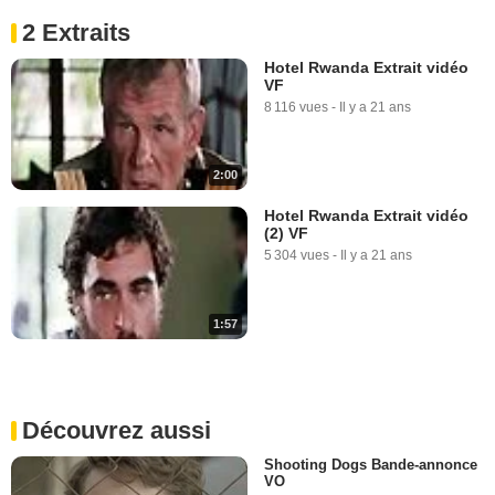
2 Extraits
Hotel Rwanda Extrait vidéo
VF
8 116 vues
-
Il y a 21 ans
2:00
Hotel Rwanda Extrait vidéo
(2) VF
5 304 vues
-
Il y a 21 ans
1:57
Découvrez aussi
Shooting Dogs Bande-annonce
VO