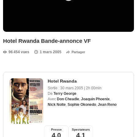
Hotel Rwanda Bande-annonce VF
96 454 vues
1 mars 2005
Partager
Hotel Rwanda
Sortie :
30 mars 2005
|
2h 00min
De
Terry George
Avec
Don Cheadle
,
Joaquin Phoenix
,
Nick Nolte
,
Sophie Okonedo
,
Jean Reno
Presse
Spectateurs
4,0
4,1