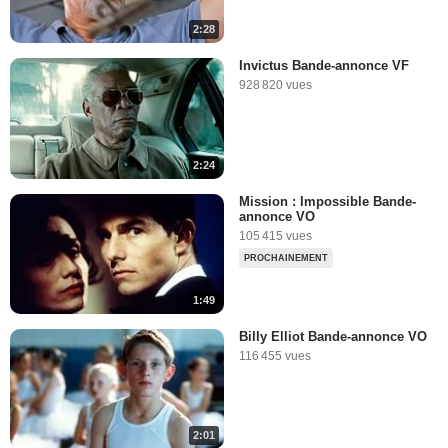
2:28
Invictus Bande-annonce VF
928 820 vues
2:24
Mission : Impossible Bande-
annonce VO
105 415 vues
PROCHAINEMENT
1:49
Billy Elliot Bande-annonce VO
116 455 vues
2:01