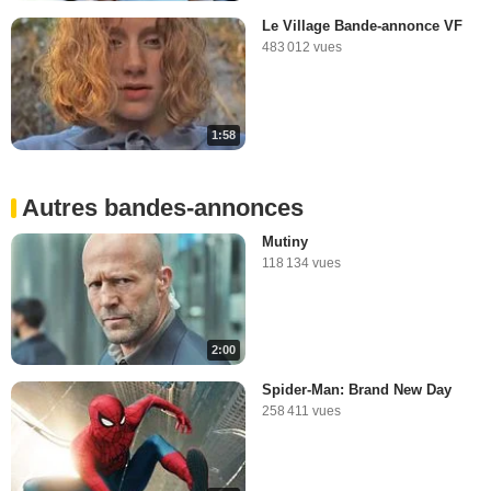
Le Village Bande-annonce VF
483 012 vues
1:58
Autres bandes-annonces
Mutiny
118 134 vues
2:00
Spider-Man: Brand New Day
258 411 vues