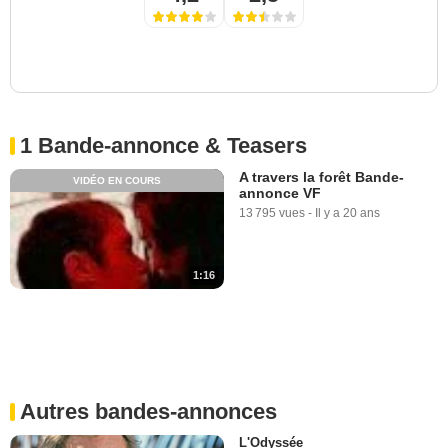
1 Bande-annonce & Teasers
A travers la forêt Bande-
VIDÉO EN COURS
annonce VF
13 795 vues
-
Il y a 20 ans
1:16
Autres bandes-annonces
L'Odyssée