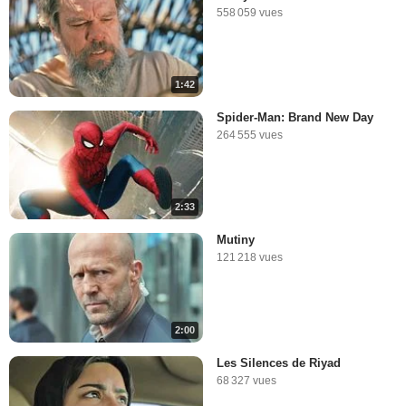
558 059 vues
1:42
Spider-Man: Brand New Day
264 555 vues
2:33
Mutiny
121 218 vues
2:00
Les Silences de Riyad
68 327 vues