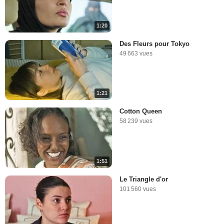
1:20
Des Fleurs pour Tokyo
49 663 vues
1:21
Cotton Queen
58 239 vues
1:51
Le Triangle d'or
101 560 vues