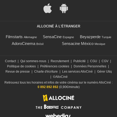
ALLOCINÉ À L'ÉTRANGER
Filmstarts
SensaCine
Beyazperde
Allemagne
Espagne
Turquie
AdoroCinema
Sensacine México
Brésil
Mexique
Contact
|
Qui sommes-nous
|
Recrutement
|
Publicité
|
CGU
|
CGV
|
Politique de cookies
|
Préférences cookies
|
Données Personnelles
|
Revue de presse
|
Charte d'écriture
|
Les services AlloCiné
|
Gérer Utiq
|
©AlloCiné
Retrouvez tous les horaires et infos de votre cinéma sur le numéro AlloCiné :
0 892 892 892
(0,90€/minute)