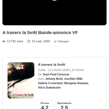
A travers la forêt Bande-annonce VF
13 795 vues
15 sept. 2005
Partager
A travers la forêt
Sortie :
12 octobre 2005
|
1h 05min
De
Jean Paul Civeyrac
Avec
Jehnny Beth
,
Aurélien Wiik
,
Valérie Crunchant
,
Morgane Hainaux
,
Alice Dubuisson
Presse
Spectateurs
4,2
2,5