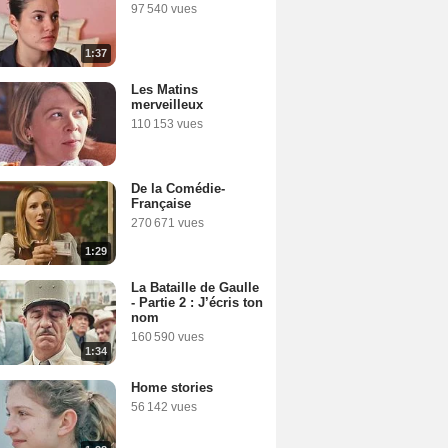
97 540 vues
1:37
Les Matins
merveilleux
110 153 vues
De la Comédie-
Française
270 671 vues
1:29
La Bataille de Gaulle
- Partie 2 : J’écris ton
nom
160 590 vues
1:34
Home stories
56 142 vues