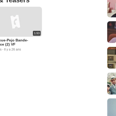
1:53
cue-Pejo Bande-
ce (2) VF
s
-
Il y a 26 ans