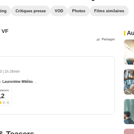
ting
Critiques presse
VOD
Photos
Films similaires
 VF
Au
Partager
00
|
1h 26min
e
,
Laurentine Milébo
,
Didier Dorlipo
,
Olivia Agboliagbo
,
Gladys Agboliagbo
ateurs
,2
& Teasers