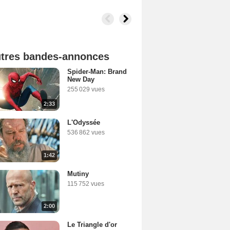
tres bandes-annonces
Spider-Man: Brand
New Day
255 029 vues
2:33
L'Odyssée
536 862 vues
1:42
Mutiny
115 752 vues
2:00
Le Triangle d'or