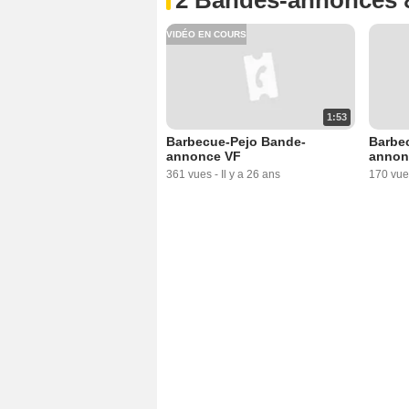
VIDÉO EN COURS
1:53
Barbecue-Pejo Bande-
Barbe
annonce VF
annon
361 vues
-
Il y a 26 ans
170 vue