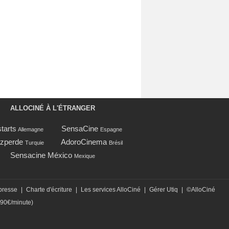
ALLOCINÉ À L'ÉTRANGER
tarts
SensaCine
Allemagne
Espagne
zperde
AdoroCinema
Turquie
Brésil
Sensacine México
Mexique
presse
|
Charte d'écriture
|
Les services AlloCiné
|
Gérer Utiq
|
©AlloCiné
,90€/minute)