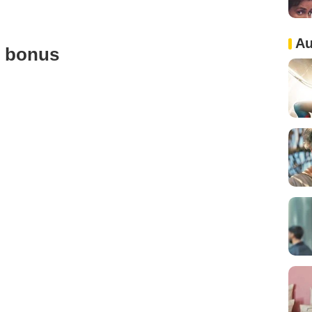
Au
u bonus