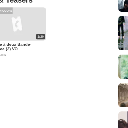
N COURS
1:20
e à deux Bande-
ce (2) VO
6 ans