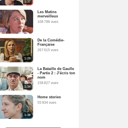
1:37
Les Matins
merveilleux
108 796 vues
De la Comédie-
Française
267 615 vues
1:29
La Bataille de Gaulle
- Partie 2 : J’écris ton
nom
158 827 vues
1:34
Home stories
55 934 vues
1:38