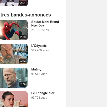
2:24
tres bandes-annonces
Spider-Man: Brand
New Day
250 657 vues
2:33
L'Odyssée
529 969 vues
1:42
Mutiny
99 541 vues
2:00
Le Triangle d'or
95 723 vues