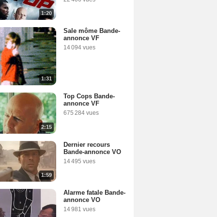
1:20
Sale môme Bande-
annonce VF
14 094 vues
1:31
Top Cops Bande-
annonce VF
675 284 vues
2:15
Dernier recours
Bande-annonce VO
14 495 vues
1:59
Alarme fatale Bande-
annonce VO
14 981 vues