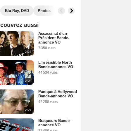
Blu-Ray, DVD
Photos
Musique
Films similaires
couvrez aussi
Assassinat d'un
Président Bande-
annonce VO
7 358 vues
2:22
L'Irrésistible North
Bande-annonce VO
44 534 vues
2:26
Panique à Hollywood
Bande-annonce VO
42 258 vues
2:27
Braqueurs Bande-
annonce VO
22 406 vues