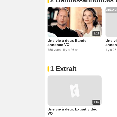
VIDÉO E
1:21
Une vie à deux Bande-
Une vi
annonce VO
annon
750 vues
-
Il y a 26 ans
Il y a 2
1 Extrait
1:07
Une vie à deux Extrait vidéo
VO