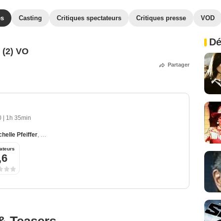
es
Casting
Critiques spectateurs
Critiques presse
VOD
Dé
 (2) VO
Partager
0
|
1h 35min
chelle Pfeiffer
,
Paul Reiser
,
Rita Wilson
,
Colleen Rennison
ateurs
,6
& Teasers