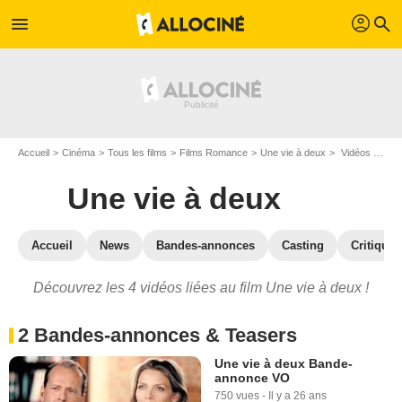
profil
menu
search
Accueil
Cinéma
Tous les films
Films Romance
Une vie à deux
Vidéos du film Une vie à deux
Une vie à deux
Accueil
News
Bandes-annonces
Casting
Critiques
Découvrez les 4 vidéos liées au film Une vie à deux !
2 Bandes-annonces & Teasers
Une vie à deux Bande-
annonce VO
750 vues
-
Il y a 26 ans