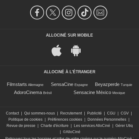
ALLOCINÉ SUR MOBILE
ALLOCINÉ À L'ÉTRANGER
Filmstarts
SensaCine
Beyazperde
Allemagne
Espagne
Turquie
AdoroCinema
Sensacine México
Brésil
Mexique
Contact
|
Qui sommes-nous
|
Recrutement
|
Publicité
|
CGU
|
CGV
|
Politique de cookies
|
Préférences cookies
|
Données Personnelles
|
Revue de presse
|
Charte d'écriture
|
Les services AlloCiné
|
Gérer Utiq
|
©AlloCiné
Retrouvez tous les horaires et infos de votre cinéma sur le numéro AlloCiné :