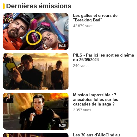
Dernières émissions
Les gaffes et erreurs de
"Breaking Bad"
42 879 vues
9:18
PILS - Par ici les sorties cinéma
du 25/09/2024
240 vues
Mission Impossible : 7
anecdotes folles sur les
cascades de la saga ?
2 357 vues
5:28
Les 30 ans d'AlloCiné au