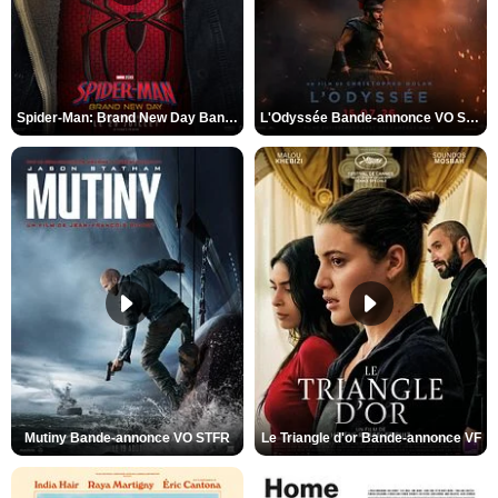
Spider-Man: Brand New Day Bande-annonce VO STFR
L'Odyssée Bande-annonce VO STFR
Mutiny Bande-annonce VO STFR
Le Triangle d'or Bande-annonce VF