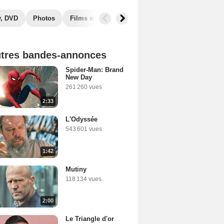
y, DVD
Photos
Films similaires
tres bandes-annonces
Spider-Man: Brand
New Day
261 260 vues
2:33
L'Odyssée
543 601 vues
1:42
Mutiny
118 134 vues
2:00
Le Triangle d'or