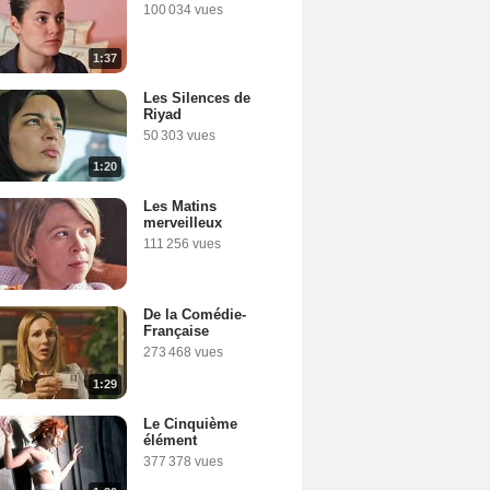
100 034 vues
1:37
Les Silences de
Riyad
50 303 vues
1:20
Les Matins
merveilleux
111 256 vues
De la Comédie-
Française
273 468 vues
1:29
Le Cinquième
élément
377 378 vues