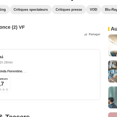
ting
Critiques spectateurs
Critiques presse
VOD
Blu-Ra
once (2) VF
Au
Partager
té
1h 28min
inda Fiorentino
,
Dermot Mulroney
,
Susan Barnes
,
Anne Pitoniak
ateurs
,7
& Teasers