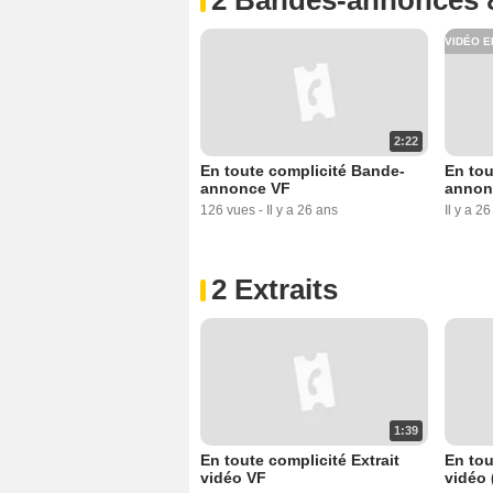
VIDÉO E
2:22
En toute complicité Bande-
En tou
annonce VF
annon
126 vues
-
Il y a 26 ans
Il y a 2
2 Extraits
1:39
En toute complicité Extrait
En tou
vidéo VF
vidéo 