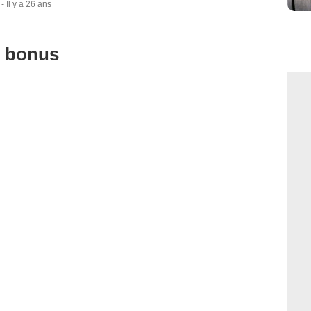
-
Il y a 26 ans
u bonus