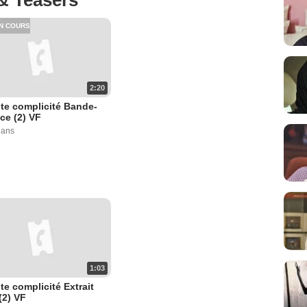
N COURS
2:20
te complicité Bande-
ce (2) VF
6 ans
1:03
te complicité Extrait
(2) VF