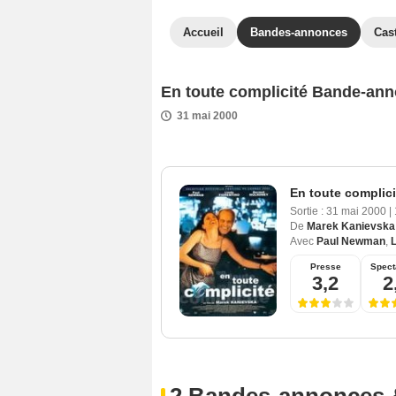
Accueil
Bandes-annonces
Cas
En toute complicité Bande-ann
31 mai 2000
En toute complici
Sortie :
31 mai 2000
|
De
Marek Kanievska
Avec
Paul Newman
,
L
Presse
Spect
3,2
2
2 Bandes-annonces 