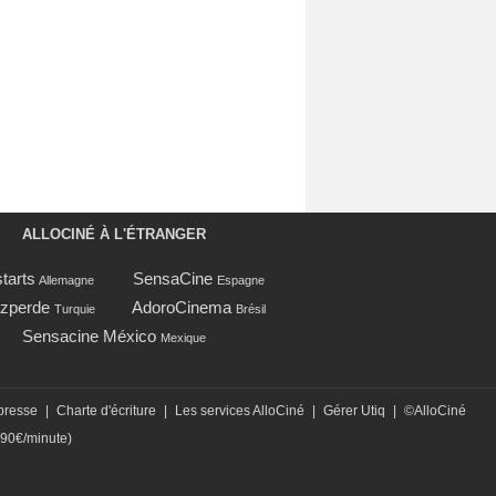
ALLOCINÉ À L'ÉTRANGER
tarts
SensaCine
Allemagne
Espagne
zperde
AdoroCinema
Turquie
Brésil
Sensacine México
Mexique
presse
|
Charte d'écriture
|
Les services AlloCiné
|
Gérer Utiq
|
©AlloCiné
,90€/minute)