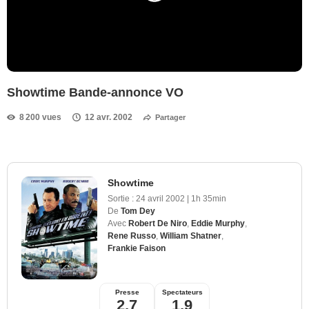
Showtime Bande-annonce VO
8 200 vues
12 avr. 2002
Partager
Showtime
Sortie :
24 avril 2002
|
1h 35min
De
Tom Dey
Avec
Robert De Niro
,
Eddie Murphy
,
Rene Russo
,
William Shatner
,
Frankie Faison
Presse
Spectateurs
2,7
1,9