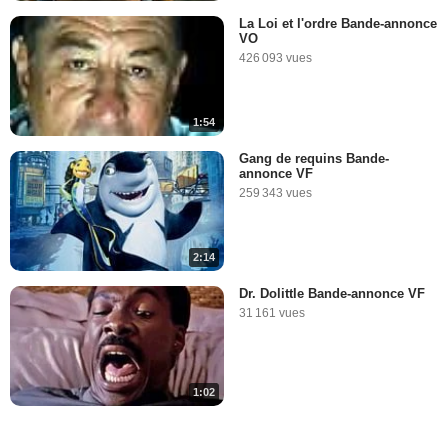
La Loi et l'ordre Bande-annonce
VO
426 093 vues
1:54
Gang de requins Bande-
annonce VF
259 343 vues
2:14
Dr. Dolittle Bande-annonce VF
31 161 vues
1:02