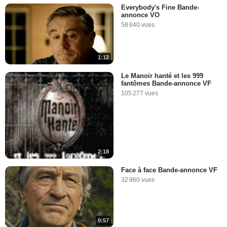
Everybody's Fine Bande-
annonce VO
58 640 vues
1:12
Le Manoir hanté et les 999
fantômes Bande-annonce VF
105 277 vues
2:18
Face à face Bande-annonce VF
32 960 vues
0:57