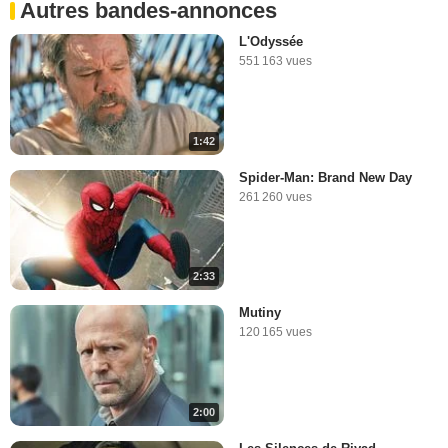
Autres bandes-annonces
L'Odyssée
551 163 vues
1:42
Spider-Man: Brand New Day
261 260 vues
2:33
Mutiny
120 165 vues
2:00