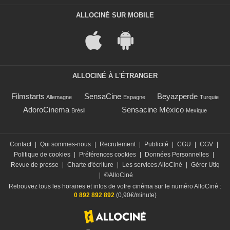
ALLOCINÉ SUR MOBILE
ALLOCINÉ À L'ÉTRANGER
Filmstarts
SensaCine
Beyazperde
Allemagne
Espagne
Turquie
AdoroCinema
Sensacine México
Brésil
Mexique
Contact
|
Qui sommes-nous
|
Recrutement
|
Publicité
|
CGU
|
CGV
|
Politique de cookies
|
Préférences cookies
|
Données Personnelles
|
Revue de presse
|
Charte d'écriture
|
Les services AlloCiné
|
Gérer Utiq
|
©AlloCiné
Retrouvez tous les horaires et infos de votre cinéma sur le numéro AlloCiné :
0 892 892 892
(0,90€/minute)