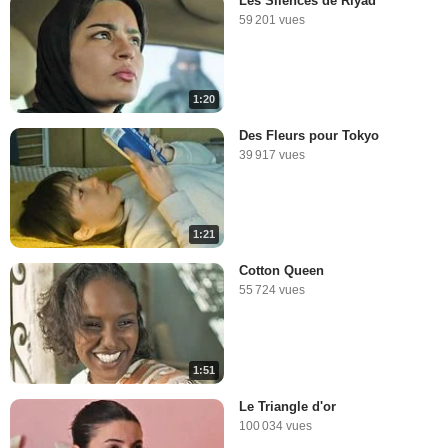
Les Silences de Riyad
59 201 vues
1:20
Des Fleurs pour Tokyo
39 917 vues
1:21
Cotton Queen
55 724 vues
1:51
Le Triangle d'or
100 034 vues