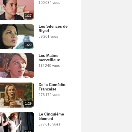
100 034 vues
1:37
Les Silences de
Riyad
59 201 vues
1:20
Les Matins
ian
merveilleux
112 240 vues
De la Comédie-
Française
276 172 vues
1:29
Le Cinquième
élément
377 616 vues