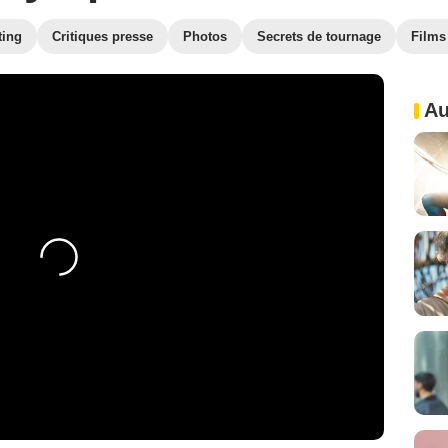
ting
Critiques presse
Photos
Secrets de tournage
Films
Au