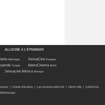
ALLOCINÉ À L'ÉTRANGER
tarts
SensaCine
Allemagne
Espagne
zperde
AdoroCinema
Turquie
Brésil
Sensacine México
Mexique
presse
|
Charte d'écriture
|
Les services AlloCiné
|
Gérer Utiq
|
©AlloCiné
,90€/minute)