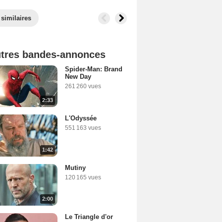
 similaires
tres bandes-annonces
Spider-Man: Brand
New Day
261 260 vues
2:33
L'Odyssée
551 163 vues
1:42
Mutiny
120 165 vues
2:00
Le Triangle d'or