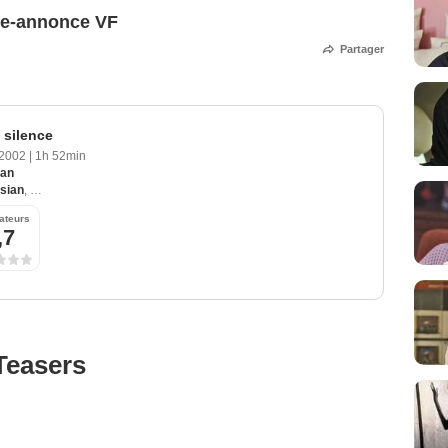
de-annonce VF
Partager
 silence
 2002
|
1h 52min
ian
sian
,
Jean-Pierre Nshanian
,
Karen Djanibekian
,
Nino Kasradze
,
Vladimir Meser
ateurs
,7
Teasers