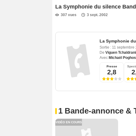
La Symphonie du silence Ban
307 vues
3 sept. 2002
La Symphonie du
Sortie :
11 septembre
De
Viguen Tchaldran
Avec
Michaël Poghos
Presse
Spect
2,8
2
1 Bande-annonce & 
VIDÉO EN COURS