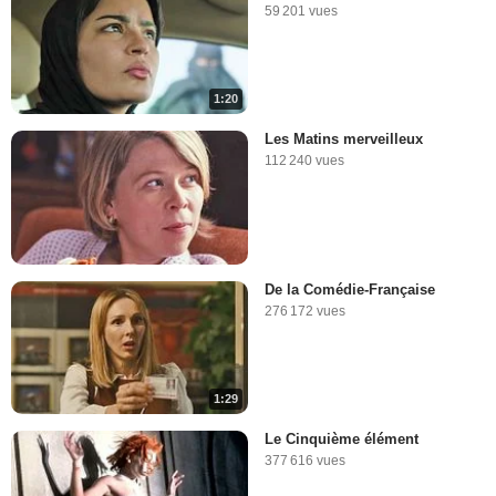
59 201 vues
1:20
Les Matins merveilleux
112 240 vues
De la Comédie-Française
276 172 vues
1:29
Le Cinquième élément
377 616 vues