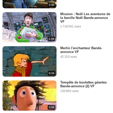
2:00
Mission : Noël Les aventures de
la famille Noël Bande-annonce
VF
1 718 041 vues
1:59
Merlin l'enchanteur Bande-
annonce VF
42 153 vues
0:34
Tempête de boulettes géantes
Bande-annonce (2) VF
150 863 vues
1:59