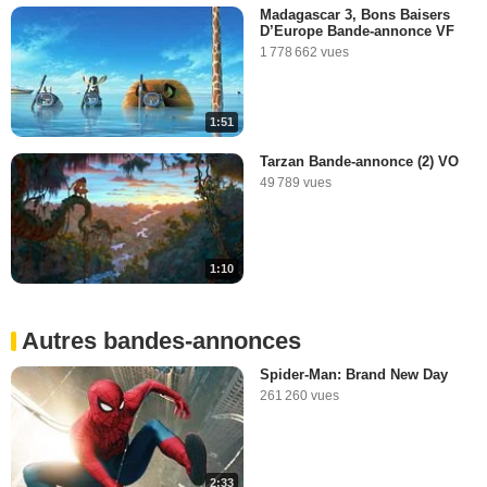
Madagascar 3, Bons Baisers
D’Europe Bande-annonce VF
1 778 662 vues
1:51
Tarzan Bande-annonce (2) VO
49 789 vues
1:10
Autres bandes-annonces
Spider-Man: Brand New Day
261 260 vues
2:33