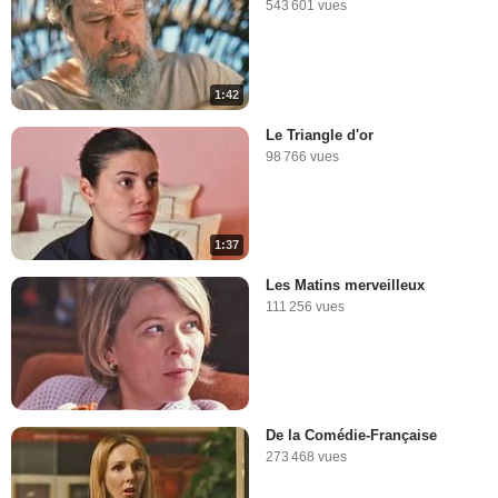
543 601 vues
1:42
Le Triangle d'or
98 766 vues
1:37
Les Matins merveilleux
111 256 vues
De la Comédie-Française
273 468 vues