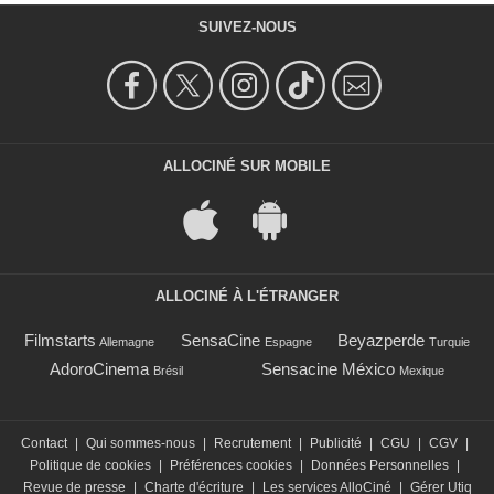
SUIVEZ-NOUS
ALLOCINÉ SUR MOBILE
ALLOCINÉ À L'ÉTRANGER
Filmstarts
SensaCine
Beyazperde
Allemagne
Espagne
Turquie
AdoroCinema
Sensacine México
Brésil
Mexique
Contact
|
Qui sommes-nous
|
Recrutement
|
Publicité
|
CGU
|
CGV
|
Politique de cookies
|
Préférences cookies
|
Données Personnelles
|
Revue de presse
|
Charte d'écriture
|
Les services AlloCiné
|
Gérer Utiq