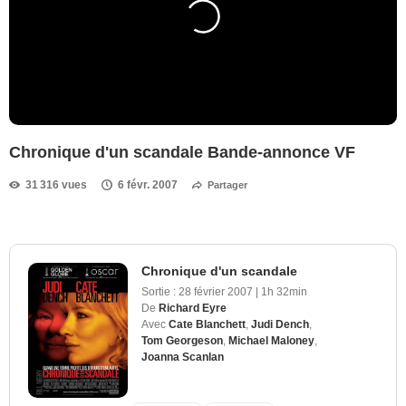
Chronique d'un scandale Bande-annonce VF
31 316 vues
6 févr. 2007
Partager
Chronique d'un scandale
Sortie :
28 février 2007
|
1h 32min
De
Richard Eyre
Avec
Cate Blanchett
,
Judi Dench
,
Tom Georgeson
,
Michael Maloney
,
Joanna Scanlan