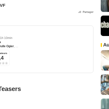
 VF
Partager
1h 10min
a
Au
ulle Ogier
,
Ricardo Trepa
,
Leonor Baldaque
,
Julia Buisel
ateurs
,4
Teasers