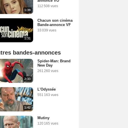
annonce VO
112 508 vues
1:39
Chacun son cinéma
Bande-annonce VF
33 039 vues
1:31
tres bandes-annonces
Spider-Man: Brand
New Day
261 260 vues
2:33
L'Odyssée
551 163 vues
1:42
Mutiny
120 165 vues