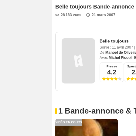
Belle toujours Bande-annonce
28 183 vues
21 mars 2007
Belle toujours
Sortie :
11 avril 2007
|
De
Manoel de Oliveir
Avec
Michel Piccoli
,
B
Presse
Spect
4,2
2
1 Bande-annonce & 
VIDÉO EN COURS