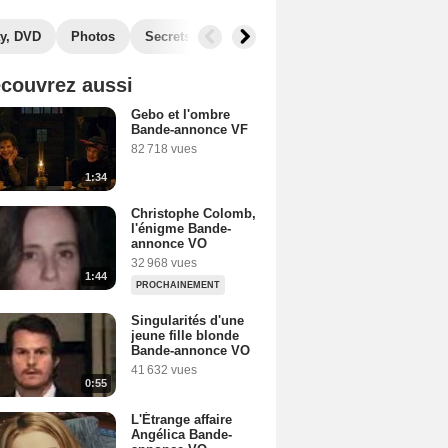
y, DVD
Photos
Secrets de tournage
Récompenses
Films
couvrez aussi
Gebo et l'ombre
Bande-annonce VF
82 718 vues
1:34
Christophe Colomb,
l'énigme Bande-
annonce VO
32 968 vues
1:44
PROCHAINEMENT
Singularités d'une
jeune fille blonde
Bande-annonce VO
41 632 vues
0:55
L'Étrange affaire
Angélica Bande-