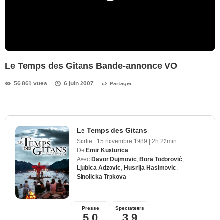
Le Temps des Gitans Bande-annonce VO
56 861 vues
6 juin 2007
Partager
Le Temps des Gitans
Sortie :
15 novembre 1989
|
2h 22min
De
Emir Kusturica
Avec
Davor Dujmovic
,
Bora Todorović
,
Ljubica Adzovic
,
Husnija Hasimovic
,
Sinolicka Trpkova
Presse
Spectateurs
5,0
3,9