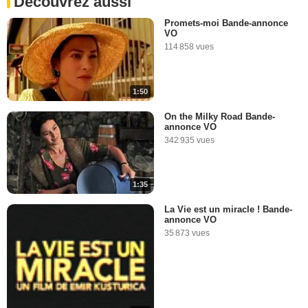
Découvrez aussi
Promets-moi Bande-annonce
VO
114 858 vues
1:50
On the Milky Road Bande-
annonce VO
342 935 vues
1:35
La Vie est un miracle ! Bande-
annonce VO
35 873 vues