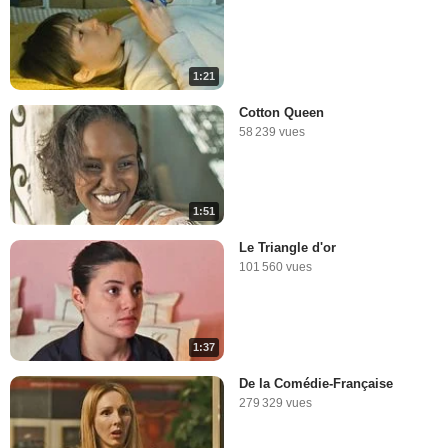
1:21
Cotton Queen
58 239 vues
1:51
Le Triangle d'or
101 560 vues
1:37
De la Comédie-Française
279 329 vues