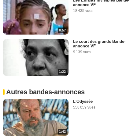
Les Enfants invisibles Bande-
annonce VF
18 435 vues
0:57
Le court des grands Bande-
annonce VF
9 139 vues
1:22
Autres bandes-annonces
L'Odyssée
558 059 vues
1:42