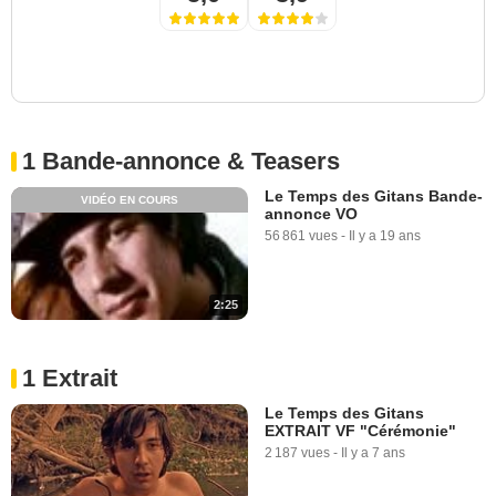
1 Bande-annonce & Teasers
Le Temps des Gitans Bande-
VIDÉO EN COURS
annonce VO
56 861 vues
-
Il y a 19 ans
2:25
1 Extrait
Le Temps des Gitans
EXTRAIT VF "Cérémonie"
2 187 vues
-
Il y a 7 ans