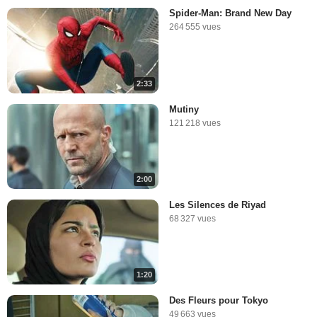
Spider-Man: Brand New Day
264 555 vues
2:33
Mutiny
121 218 vues
2:00
Les Silences de Riyad
68 327 vues
1:20
Des Fleurs pour Tokyo
49 663 vues