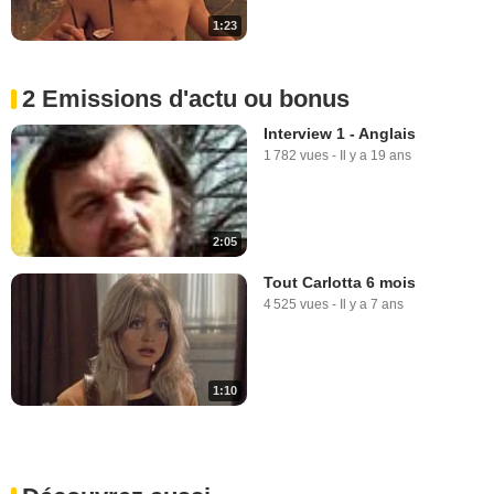
1:23
2 Emissions d'actu ou bonus
Interview 1 - Anglais
1 782 vues
-
Il y a 19 ans
2:05
Tout Carlotta 6 mois
4 525 vues
-
Il y a 7 ans
1:10