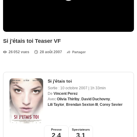
Si j'étais toi Teaser VF
26 052 vues
28 août 2007
Partager
Si j'étais toi
Sortie :
10 octobre 2007
|
1h 33min
De
Vincent Perez
Avec
Olivia Thirlby
,
David Duchovny
,
Lili Taylor
,
Brendan Sexton III
,
Corey Sevier
Presse
Spectateurs
2,4
3,1