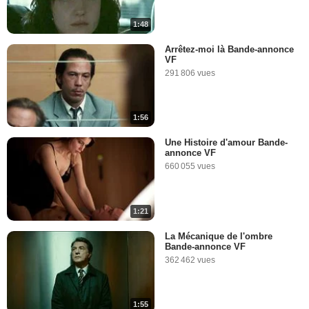
1:48
Arrêtez-moi là Bande-annonce
VF
291 806 vues
1:56
Une Histoire d'amour Bande-
annonce VF
660 055 vues
1:21
La Mécanique de l'ombre
Bande-annonce VF
362 462 vues
1:55