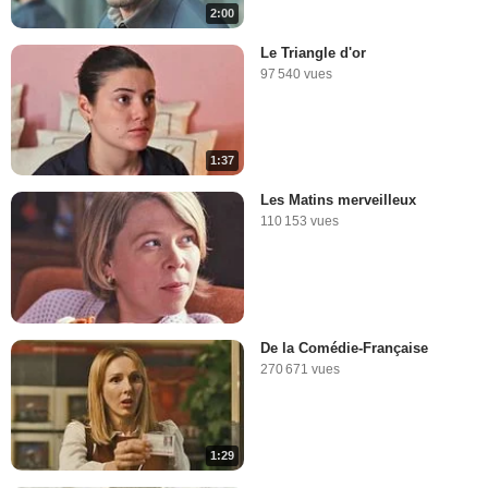
2:00
Le Triangle d'or
97 540 vues
1:37
Les Matins merveilleux
110 153 vues
De la Comédie-Française
270 671 vues
1:29