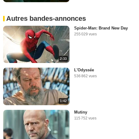
Autres bandes-annonces
Spider-Man: Brand New Day
255 029 vues
2:33
L'Odyssée
536 862 vues
1:42
Mutiny
115 752 vues