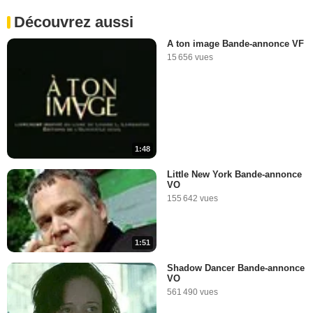
Découvrez aussi
A ton image Bande-annonce VF
15 656 vues
1:48
Little New York Bande-annonce
VO
155 642 vues
1:51
Shadow Dancer Bande-annonce
VO
561 490 vues