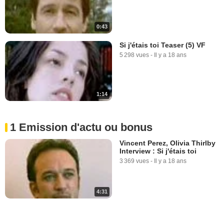
0:43
Si j'étais toi Teaser (5) VF
5 298 vues
-
Il y a 18 ans
1:14
1 Emission d'actu ou bonus
Vincent Perez, Olivia Thirlby
Interview : Si j'étais toi
3 369 vues
-
Il y a 18 ans
4:31