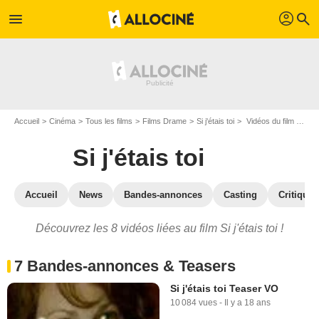
profil
menu
search
Accueil
Cinéma
Tous les films
Films Drame
Si j'étais toi
Vidéos du film Si j'étais toi
Si j'étais toi
Accueil
News
Bandes-annonces
Casting
Critiques
Découvrez les 8 vidéos liées au film Si j'étais toi !
7 Bandes-annonces & Teasers
Si j'étais toi Teaser VO
10 084 vues
-
Il y a 18 ans