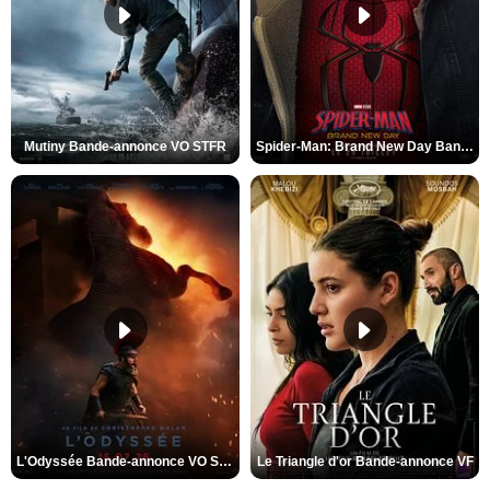
Mutiny Bande-annonce VO STFR
Spider-Man: Brand New Day Bande-annonce VO STFR
L'Odyssée Bande-annonce VO STFR
Le Triangle d'or Bande-annonce VF