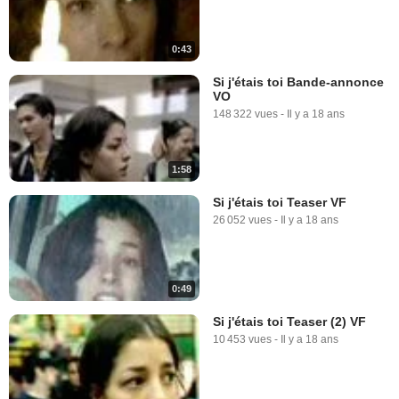
0:43
Si j'étais toi Bande-annonce
VO
148 322 vues
-
Il y a 18 ans
1:58
Si j'étais toi Teaser VF
26 052 vues
-
Il y a 18 ans
0:49
Si j'étais toi Teaser (2) VF
10 453 vues
-
Il y a 18 ans