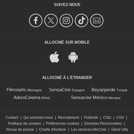
SUIVEZ-NOUS
ALLOCINÉ SUR MOBILE
ALLOCINÉ À L'ÉTRANGER
Filmstarts
SensaCine
Beyazperde
Allemagne
Espagne
Turquie
AdoroCinema
Sensacine México
Brésil
Mexique
Contact
|
Qui sommes-nous
|
Recrutement
|
Publicité
|
CGU
|
CGV
|
Politique de cookies
|
Préférences cookies
|
Données Personnelles
|
Revue de presse
|
Charte d'écriture
|
Les services AlloCiné
|
Gérer Utiq