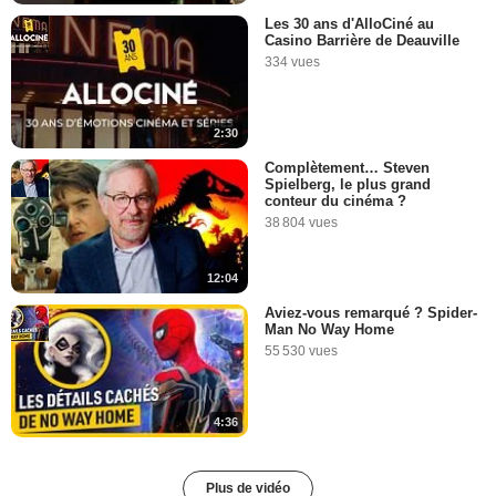
Les 30 ans d'AlloCiné au
Casino Barrière de Deauville
334 vues
2:30
Complètement… Steven
Spielberg, le plus grand
conteur du cinéma ?
38 804 vues
12:04
Aviez-vous remarqué ? Spider-
Man No Way Home
55 530 vues
4:36
Plus de vidéo