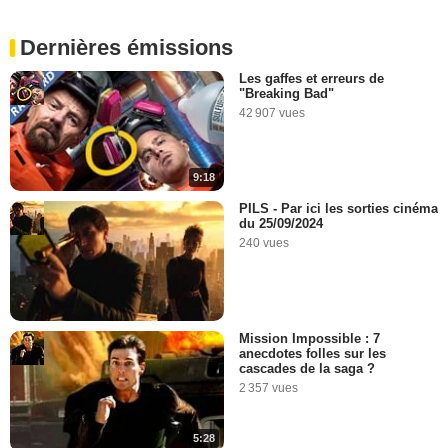
Dernières émissions
Les gaffes et erreurs de
"Breaking Bad"
42 907 vues
9:18
PILS - Par ici les sorties cinéma
du 25/09/2024
240 vues
Mission Impossible : 7
anecdotes folles sur les
cascades de la saga ?
2 357 vues
5:28