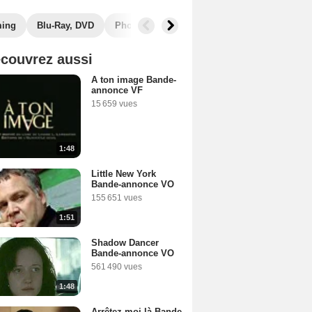
ming
Blu-Ray, DVD
Photos
Musique
Secrets de tournage
couvrez aussi
A ton image Bande-
annonce VF
15 659 vues
1:48
Little New York
Bande-annonce VO
155 651 vues
1:51
Shadow Dancer
Bande-annonce VO
561 490 vues
1:48
Arrêtez-moi là Bande-