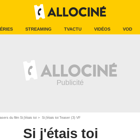
ÉRIES
STREAMING
TVACTU
VIDÉOS
VOD
sers du film Si j'étais toi
Si j'étais toi Teaser (3) VF
Si j'étais toi