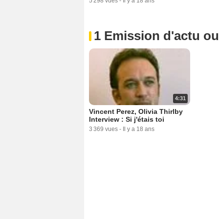
5 298 vues
-
Il y a 18 ans
1 Emission d'actu o
4:31
Vincent Perez, Olivia Thirlby
Interview : Si j'étais toi
3 369 vues
-
Il y a 18 ans