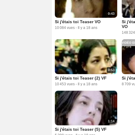
0:43
Si j'étais toi Teaser VO
Si j'é
VO
10 084 vues
-
Il y a 18 ans
148 324
VIDÉO E
0:53
Si j'étais toi Teaser (2) VF
Si j'ét
10 453 vues
-
Il y a 18 ans
8 709 v
1:14
Si j'étais toi Teaser (5) VF