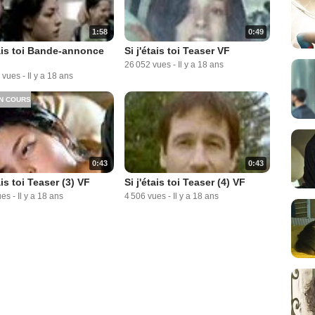
1:58
0:49
tais toi Bande-annonce
Si j'étais toi Teaser VF
26 052 vues
-
Il y a 18 ans
 vues
-
Il y a 18 ans
N COURS
0:43
0:43
ais toi Teaser (3) VF
Si j'étais toi Teaser (4) VF
ues
-
Il y a 18 ans
4 506 vues
-
Il y a 18 ans