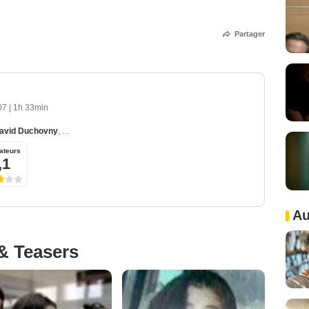
Partager
007
|
1h 33min
avid Duchovny
,
Lili Taylor
,
Brendan Sexton III
,
Corey Sevier
ateurs
,1
Au
& Teasers