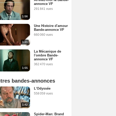
annonce VF
291 841 vues
1:56
Une Histoire d'amour
Bande-annonce VF
660 060 vues
1:21
La Mécanique de
l'ombre Bande-
annonce VF
362 470 vues
1:55
tres bandes-annonces
L'Odyssée
558 059 vues
1:42
Spider-Man: Brand