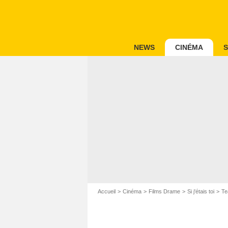
NEWS
CINÉMA
S
Accueil
Cinéma
Films Drame
Si j'étais toi
Tea