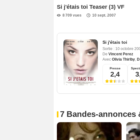
Si j'étais toi Teaser (3) VF
8 709 vues
10 sept. 2007
Si j'étais toi
Sortie :
10 octobre 2
De
Vincent Perez
Avec
Olivia Thirlby
,
D
Presse
Spect
2,4
3
7 Bandes-annonces 