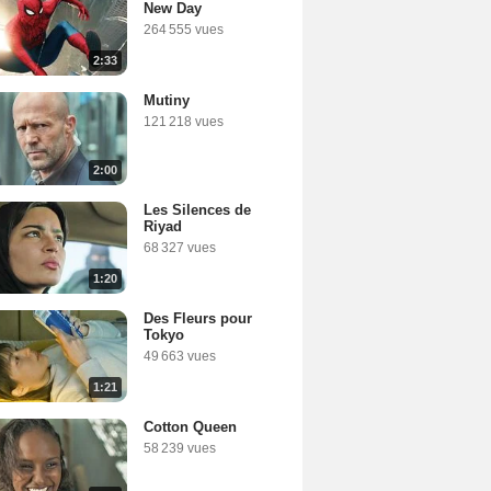
New Day
264 555 vues
2:33
Mutiny
121 218 vues
2:00
Les Silences de
Riyad
68 327 vues
1:20
Des Fleurs pour
Tokyo
49 663 vues
1:21
Cotton Queen
58 239 vues