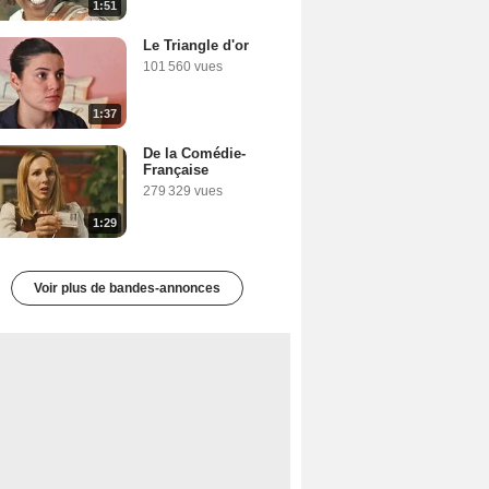
1:51
Le Triangle d'or
101 560 vues
1:37
De la Comédie-
Française
279 329 vues
1:29
Voir plus de bandes-annonces