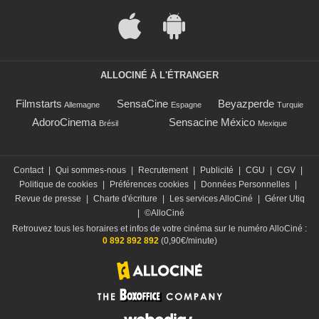
ALLOCINÉ À L'ÉTRANGER
Filmstarts
SensaCine
Beyazperde
Allemagne
Espagne
Turquie
AdoroCinema
Sensacine México
Brésil
Mexique
Contact
|
Qui sommes-nous
|
Recrutement
|
Publicité
|
CGU
|
CGV
|
Politique de cookies
|
Préférences cookies
|
Données Personnelles
|
Revue de presse
|
Charte d'écriture
|
Les services AlloCiné
|
Gérer Utiq
|
©AlloCiné
Retrouvez tous les horaires et infos de votre cinéma sur le numéro AlloCiné :
0 892 892 892
(0,90€/minute)