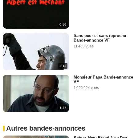
0:56
Sans peur et sans reproche
Bande-annonce VF
11 460 vues
2:12
Monsieur Papa Bande-annonce
VF
1 022 924 vues
1:47
Autres bandes-annonces
Spider-Man: Brand New Day