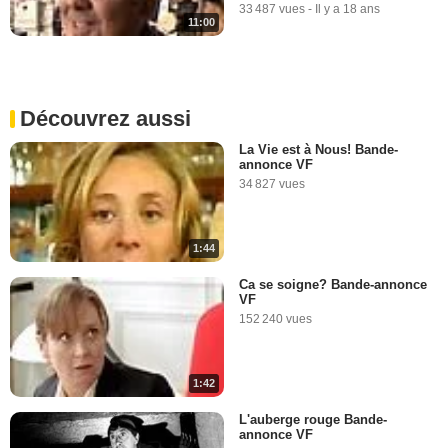
33 487 vues
-
Il y a 18 ans
11:00
Découvrez aussi
La Vie est à Nous! Bande-
annonce VF
34 827 vues
1:44
Ca se soigne? Bande-annonce
VF
152 240 vues
1:42
L'auberge rouge Bande-
annonce VF