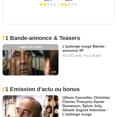
1 Bande-annonce & Teasers
L'auberge rouge Bande-
VIDÉO EN COURS
annonce VF
421 231 vues
-
Il y a 18 ans
2:03
1 Emission d'actu ou bonus
Urbain Cancelier, Christian
Clavier, François-Xavier
Demaison, Sylvie Joly,
Gérard Jugnot Interview :
L'auberge rouge