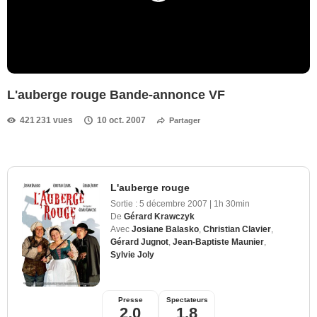
L'auberge rouge Bande-annonce VF
421 231 vues
10 oct. 2007
Partager
L'auberge rouge
Sortie :
5 décembre 2007
|
1h 30min
De
Gérard Krawczyk
Avec
Josiane Balasko
,
Christian Clavier
,
Gérard Jugnot
,
Jean-Baptiste Maunier
,
Sylvie Joly
Presse
Spectateurs
2,0
1,8