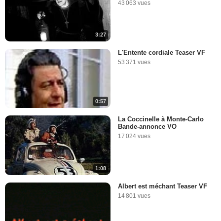
43 063 vues
3:27
L'Entente cordiale Teaser VF
53 371 vues
0:57
La Coccinelle à Monte-Carlo
Bande-annonce VO
17 024 vues
1:08
Albert est méchant Teaser VF
14 801 vues