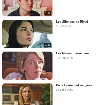
1:37
Les Silences de Riyad
50 303 vues
1:20
Les Matins merveilleux
111 256 vues
De la Comédie-Française
273 468 vues