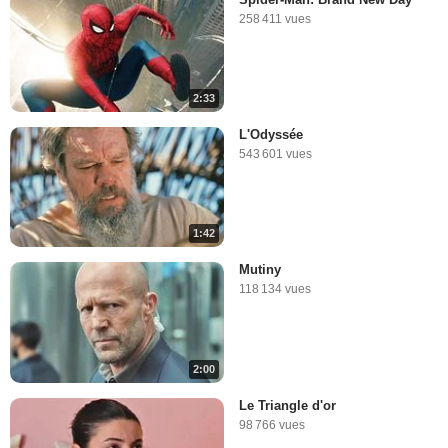
258 411 vues
2:33
L'Odyssée
543 601 vues
1:42
Mutiny
118 134 vues
2:00
Le Triangle d'or
98 766 vues