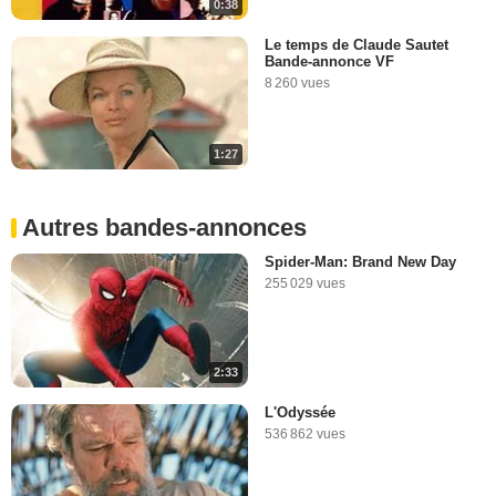
0:38
Le temps de Claude Sautet
Bande-annonce VF
8 260 vues
1:27
Autres bandes-annonces
Spider-Man: Brand New Day
255 029 vues
2:33
L'Odyssée
536 862 vues