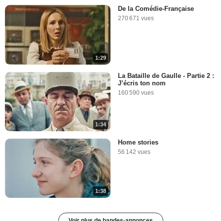
De la Comédie-Française
270 671 vues
1:29
La Bataille de Gaulle - Partie 2 :
J’écris ton nom
160 590 vues
1:34
Home stories
56 142 vues
1:38
Voir plus de bandes-annonces