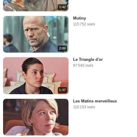
1:42
Mutiny
115 752 vues
2:00
Le Triangle d'or
97 540 vues
1:37
Les Matins merveilleux
110 153 vues