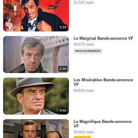
51 542 vues
3:24
Le Marginal Bande-annonce VF
40 473 vues
PROCHAINEMENT
2:34
Les Misérables Bande-annonce
VF
58 620 vues
3:52
Le Magnifique Bande-annonce
VF
55 902 vues