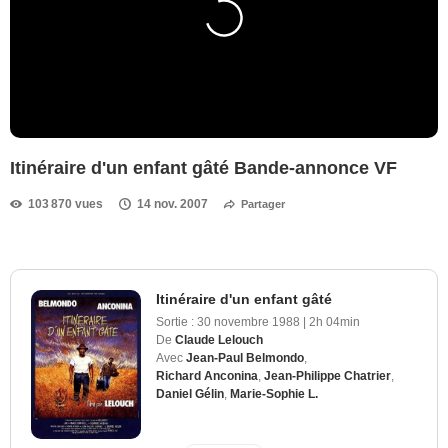
Itinéraire d'un enfant gâté Bande-annonce VF
103 870 vues
14 nov. 2007
Partager
Itinéraire d'un enfant gâté
Sortie :
30 novembre 1988
|
2h 04min
De
Claude Lelouch
Avec
Jean-Paul Belmondo
,
Richard Anconina
,
Jean-Philippe Chatrier
,
Daniel Gélin
,
Marie-Sophie L.