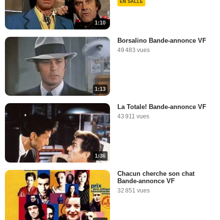
EN SALLE
1:10
Borsalino Bande-annonce VF
49 483 vues
1:13
La Totale! Bande-annonce VF
43 911 vues
1:36
Chacun cherche son chat
Bande-annonce VF
32 851 vues