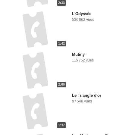
2:33
L'Odyssée
536 862 vues
1:42
Mutiny
115 752 vues
2:00
Le Triangle d'or
97 540 vues
1:37