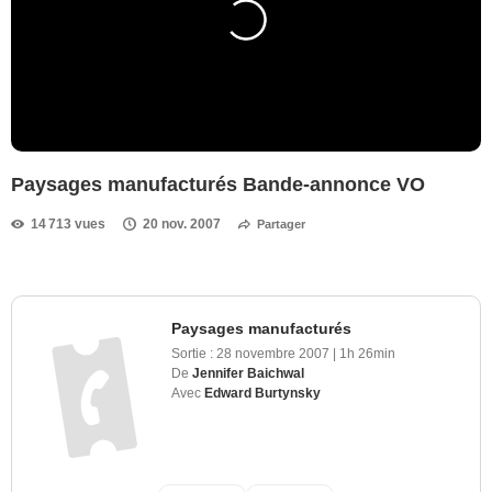
Paysages manufacturés Bande-annonce VO
14 713 vues
20 nov. 2007
Partager
Paysages manufacturés
Sortie :
28 novembre 2007
|
1h 26min
De
Jennifer Baichwal
Avec
Edward Burtynsky