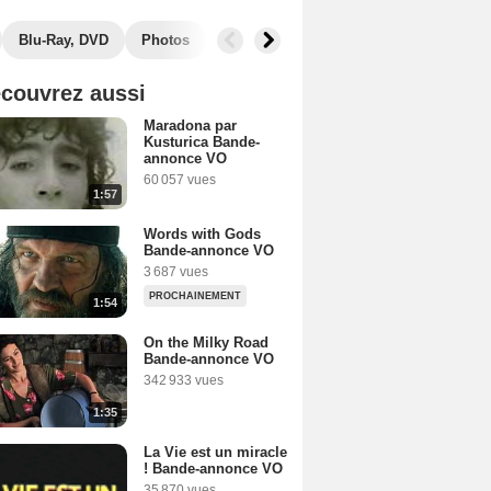
Blu-Ray, DVD
Photos
Secrets de tournage
Box Office
couvrez aussi
Maradona par
Kusturica Bande-
annonce VO
60 057 vues
1:57
Words with Gods
Bande-annonce VO
3 687 vues
PROCHAINEMENT
1:54
On the Milky Road
Bande-annonce VO
342 933 vues
1:35
La Vie est un miracle
! Bande-annonce VO
35 870 vues