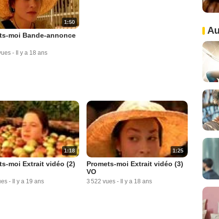
1:50
Au
ts-moi Bande-annonce
vues
-
Il y a 18 ans
1:18
1:25
s-moi Extrait vidéo (2)
Promets-moi Extrait vidéo (3)
VO
ues
-
Il y a 19 ans
3 522 vues
-
Il y a 18 ans