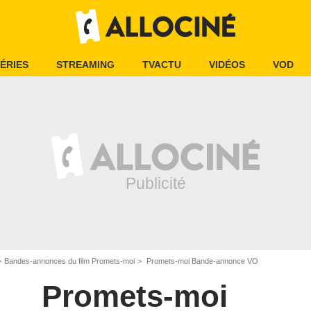
ÉRIES
STREAMING
TVACTU
VIDÉOS
VOD
Bandes-annonces du film Promets-moi
Promets-moi Bande-annonce VO
Promets-moi