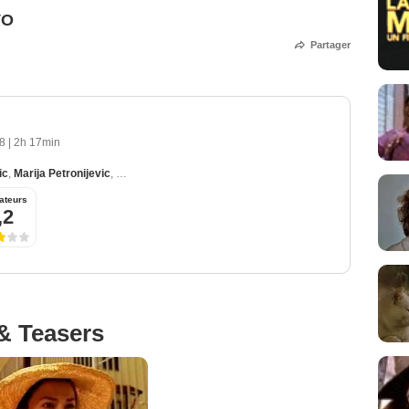
VO
Partager
08
|
2h 17min
ic
,
Marija Petronijevic
,
Aleksandar Bercek
,
Predrag 'Miki' Manojlovic
,
Ljiljana B
ateurs
,2
& Teasers