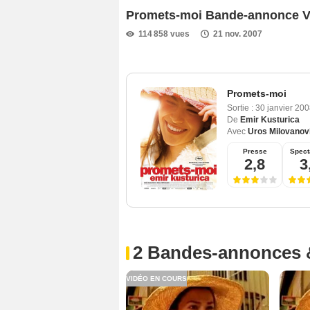
Promets-moi Bande-annonce 
114 858 vues
21 nov. 2007
Promets-moi
Sortie :
30 janvier 20
De
Emir Kusturica
Avec
Uros Milovanov
Presse
Spect
2,8
3
2 Bandes-annonces 
VIDÉO EN COURS