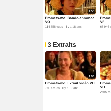
1:50
Promets-moi Bande-annonce
Prome
VO
VF
114 858 vues
-
Il y a 18 ans
68 946 
3 Extraits
1:58
Promets-moi Extrait vidéo VO
Promet
VO
7 614 vues
-
Il y a 19 ans
2 697 v