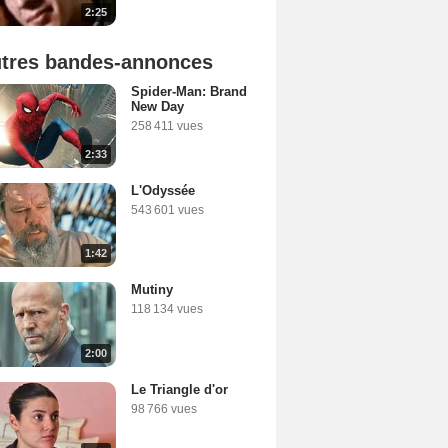
2:25
tres bandes-annonces
Spider-Man: Brand
New Day
258 411 vues
2:33
L'Odyssée
543 601 vues
1:42
Mutiny
118 134 vues
2:00
Le Triangle d'or
98 766 vues