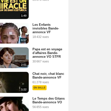
1:40
Les Enfants
invisibles Bande-
annonce VF
18 432 vues
0:57
lagojevic
Papa est en voyage
d'affaires Bande-
annonce VO STFR
30 667 vues
2:01
Chat noir, chat blanc
Bande-annonce VF
61 278 vues
EN SALLE
1:22
Le Temps des Gitans
Bande-annonce VO
56 855 vues