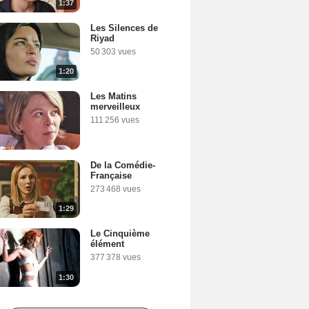
1:37
Les Silences de
Riyad
50 303 vues
1:20
Les Matins
merveilleux
111 256 vues
De la Comédie-
Française
273 468 vues
1:29
Le Cinquième
élément
377 378 vues
1:30