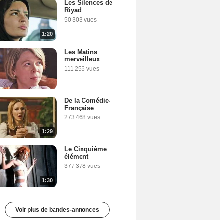
Les Silences de
Riyad
50 303 vues
1:20
Les Matins
merveilleux
111 256 vues
De la Comédie-
Française
273 468 vues
1:29
Le Cinquième
élément
377 378 vues
1:30
Voir plus de bandes-annonces