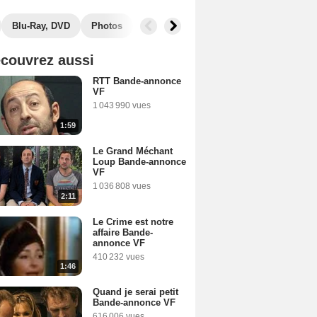
Blu-Ray, DVD
Photos
Musique
Secrets de tournage
B
couvrez aussi
RTT Bande-annonce
VF
1 043 990 vues
1:59
Le Grand Méchant
Loup Bande-annonce
VF
1 036 808 vues
2:11
Le Crime est notre
affaire Bande-
annonce VF
410 232 vues
1:46
Quand je serai petit
Bande-annonce VF
616 006 vues