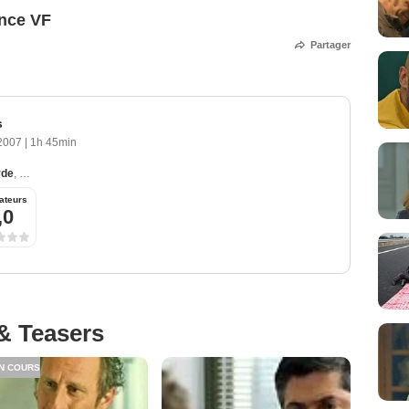
nce VF
Partager
s
 2007
|
1h 45min
rde
,
Florence Loiret Caille
,
Augustin Legrand
,
Michel Duchaussoy
,
Natacha Lind
ateurs
,0
& Teasers
N COURS