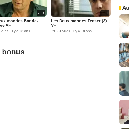
Au
0:51
2:03
Les Deux mondes Teaser (2)
eux mondes Bande-
VF
ce VF
79 861 vues
-
Il y a 18 ans
 vues
-
Il y a 18 ans
u bonus