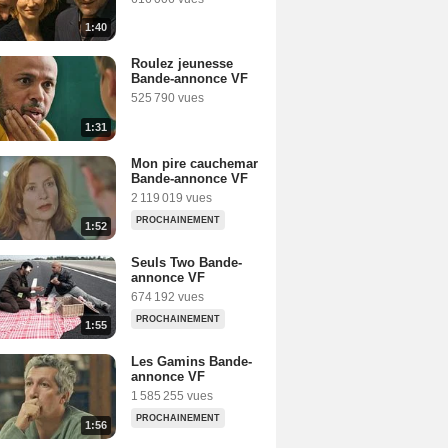
1:40
Roulez jeunesse
Bande-annonce VF
525 790 vues
1:31
Mon pire cauchemar
Bande-annonce VF
inger
2 119 019 vues
PROCHAINEMENT
1:52
Seuls Two Bande-
annonce VF
674 192 vues
PROCHAINEMENT
1:55
Les Gamins Bande-
annonce VF
1 585 255 vues
PROCHAINEMENT
1:56