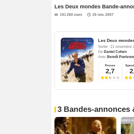
Les Deux mondes Bande-anno
191 260 vues
26 nov. 2007
Les Deux monde
Sortie :
21 novembre
De
Daniel Cohen
Avec
Benoît Poelvoo
Presse
Spect
2,7
2
3 Bandes-annonces 
VIDÉO E