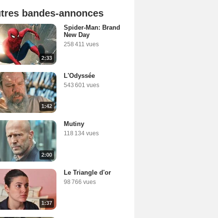
tres bandes-annonces
Spider-Man: Brand
New Day
258 411 vues
2:33
L'Odyssée
543 601 vues
1:42
Mutiny
118 134 vues
2:00
Le Triangle d'or
98 766 vues
1:37