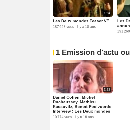
1:04
Les Deux mondes Teaser VF
Les D
annon
187 658 vues
-
Il y a 18 ans
191 260
1 Emission d'actu o
2:29
Daniel Cohen, Michel
Duchaussoy, Mathieu
Kassovitz, Benoît Poelvoorde
Interview : Les Deux mondes
10 774 vues
-
Il y a 18 ans