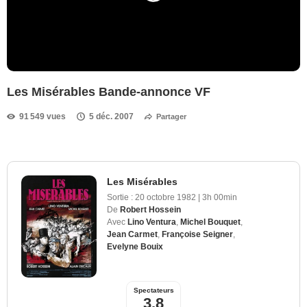
Les Misérables Bande-annonce VF
91 549 vues
5 déc. 2007
Partager
Les Misérables
Sortie :
20 octobre 1982
|
3h 00min
De
Robert Hossein
Avec
Lino Ventura
,
Michel Bouquet
,
Jean Carmet
,
Françoise Seigner
,
Evelyne Bouix
Spectateurs
3,8