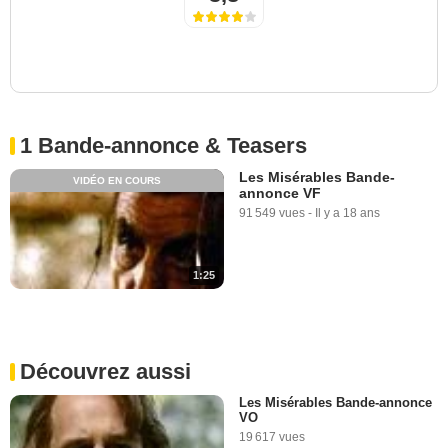
1 Bande-annonce & Teasers
Les Misérables Bande-
VIDÉO EN COURS
annonce VF
91 549 vues
-
Il y a 18 ans
1:25
Découvrez aussi
Les Misérables Bande-annonce
VO
19 617 vues