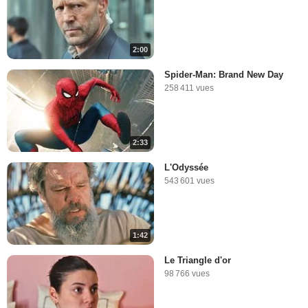
2:00
Spider-Man: Brand New Day
258 411 vues
2:33
L'Odyssée
543 601 vues
1:42
Le Triangle d'or
98 766 vues