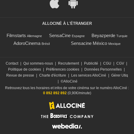
ALLOCINÉ À L'ÉTRANGER
Filmstarts
SensaCine
Beyazperde
Allemagne
Espagne
Turquie
AdoroCinema
Sensacine México
Brésil
Mexique
Contact
|
Qui sommes-nous
|
Recrutement
|
Publicité
|
CGU
|
CGV
|
Politique de cookies
|
Préférences cookies
|
Données Personnelles
|
Revue de presse
|
Charte d'écriture
|
Les services AlloCiné
|
Gérer Utiq
|
©AlloCiné
Retrouvez tous les horaires et infos de votre cinéma sur le numéro AlloCiné :
0 892 892 892
(0,90€/minute)