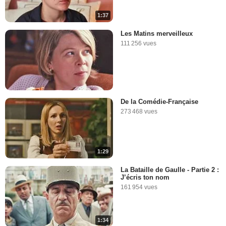
1:37
Les Matins merveilleux
111 256 vues
De la Comédie-Française
273 468 vues
1:29
La Bataille de Gaulle - Partie 2 :
J’écris ton nom
161 954 vues
1:34