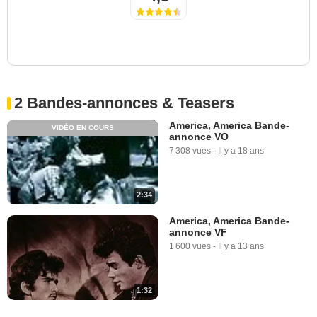
2 Bandes-annonces & Teasers
America, America Bande-
VIDÉO EN COURS
annonce VO
7 308 vues
-
Il y a 18 ans
2:34
America, America Bande-
annonce VF
1 600 vues
-
Il y a 13 ans
1:32