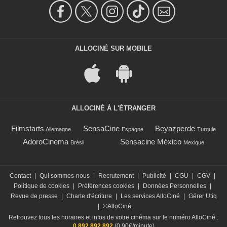
ALLOCINÉ SUR MOBILE
ALLOCINÉ À L'ÉTRANGER
Filmstarts
SensaCine
Beyazperde
Allemagne
Espagne
Turquie
AdoroCinema
Sensacine México
Brésil
Mexique
Contact
|
Qui sommes-nous
|
Recrutement
|
Publicité
|
CGU
|
CGV
|
Politique de cookies
|
Préférences cookies
|
Données Personnelles
|
Revue de presse
|
Charte d'écriture
|
Les services AlloCiné
|
Gérer Utiq
|
©AlloCiné
Retrouvez tous les horaires et infos de votre cinéma sur le numéro AlloCiné :
0 892 892 892
(0,90€/minute)