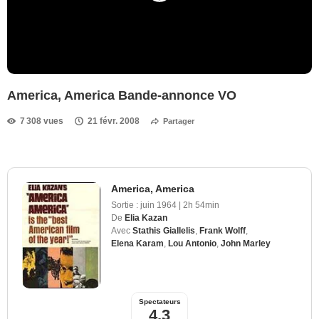
America, America Bande-annonce VO
7 308 vues
21 févr. 2008
Partager
America, America
Sortie :
juin 1964
|
2h 54min
De
Elia Kazan
Avec
Stathis Giallelis
,
Frank Wolff
,
Elena Karam
,
Lou Antonio
,
John Marley
Spectateurs
4,3