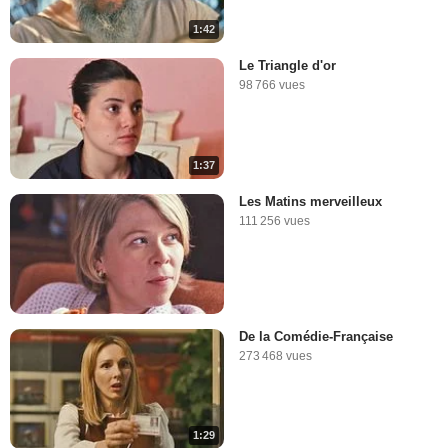
1:42
Le Triangle d'or
98 766 vues
1:37
Les Matins merveilleux
111 256 vues
De la Comédie-Française
273 468 vues
1:29