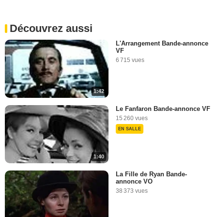
Découvrez aussi
L'Arrangement Bande-annonce
VF
6 715 vues
1:42
Le Fanfaron Bande-annonce VF
15 260 vues
EN SALLE
1:40
La Fille de Ryan Bande-
annonce VO
38 373 vues