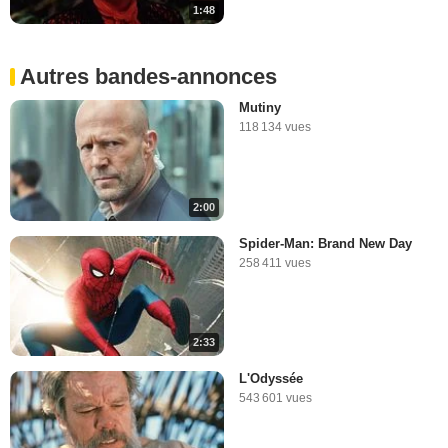
1:48
Autres bandes-annonces
Mutiny
118 134 vues
2:00
Spider-Man: Brand New Day
258 411 vues
2:33
L'Odyssée
543 601 vues