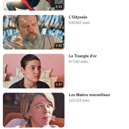
2:33
L'Odyssée
536 862 vues
1:42
Le Triangle d'or
97 540 vues
1:37
Les Matins merveilleux
110 153 vues