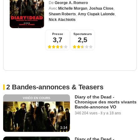
De
George A. Romero
Avec
Michelle Morgan
,
Joshua Close
,
Shawn Roberts
,
Amy Ciupak Lalonde
,
Nick Alachiotis
Presse
Spectateurs
3,7
2,5
2 Bandes-annonces & Teasers
Diary of the Dead -
VIDÉO EN COURS
Chronique des morts vivants
Bande-annonce VO
346 204 vues
-
Il y a 18 ans
1:14
Diary of the Dead -