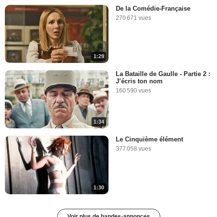
De la Comédie-Française
270 671 vues
1:29
La Bataille de Gaulle - Partie 2 :
J’écris ton nom
160 590 vues
1:34
Le Cinquième élément
377 058 vues
1:30
Voir plus de bandes-annonces