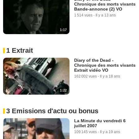
Chronique des morts vivants
Bande-annonce (2) VO
1 514 vues
-
Il y a 13 ans
1:17
1 Extrait
Diary of the Dead -
Chronique des morts vivants
Extrait vidéo VO
162 002 vues
-
Il y a 18 ans
1:22
3 Emissions d'actu ou bonus
La Minute du vendredi 6
juillet 2007
109 145 vues
-
Il y a 19 ans