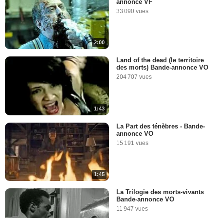
annonce VF
33 090 vues
2:00
Land of the dead (le territoire
des morts) Bande-annonce VO
204 707 vues
1:43
La Part des ténèbres - Bande-
annonce VO
15 191 vues
1:45
La Trilogie des morts-vivants
Bande-annonce VO
11 947 vues