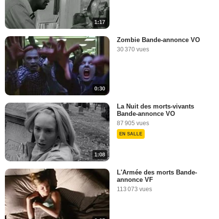
1:17
Zombie Bande-annonce VO
30 370 vues
0:30
La Nuit des morts-vivants
Bande-annonce VO
87 905 vues
EN SALLE
1:08
L'Armée des morts Bande-
annonce VF
113 073 vues