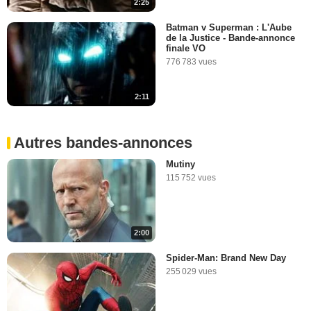
2:25
Batman v Superman : L'Aube
de la Justice - Bande-annonce
finale VO
776 783 vues
2:11
Autres bandes-annonces
Mutiny
115 752 vues
2:00
Spider-Man: Brand New Day
255 029 vues