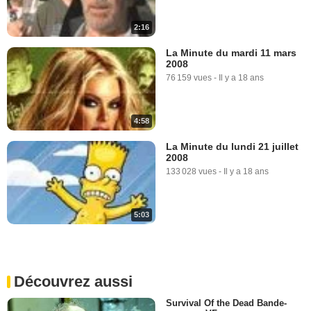
2:16
La Minute du mardi 11 mars
2008
76 159 vues
-
Il y a 18 ans
4:58
La Minute du lundi 21 juillet
2008
133 028 vues
-
Il y a 18 ans
5:03
Découvrez aussi
Survival Of the Dead Bande-