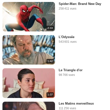
Spider-Man: Brand New Day
258 411 vues
2:33
L'Odyssée
543 601 vues
1:42
Le Triangle d'or
98 766 vues
1:37
Les Matins merveilleux
111 256 vues