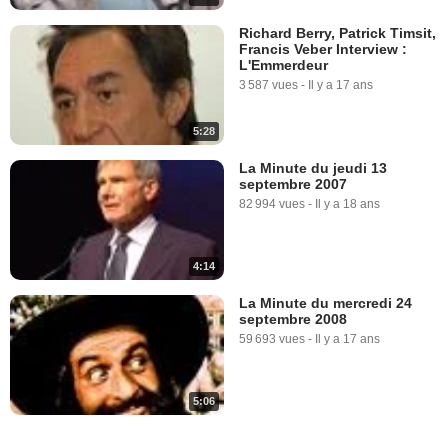
Richard Berry, Patrick Timsit,
Francis Veber Interview :
L'Emmerdeur
3 587 vues
-
Il y a 17 ans
5:28
La Minute du jeudi 13
septembre 2007
82 994 vues
-
Il y a 18 ans
4:14
La Minute du mercredi 24
septembre 2008
59 693 vues
-
Il y a 17 ans
5:06