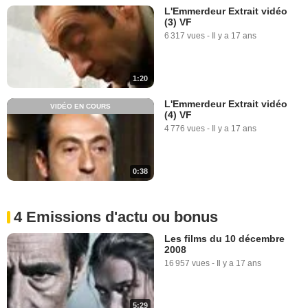
L'Emmerdeur Extrait vidéo
(3) VF
6 317 vues
-
Il y a 17 ans
1:20
L'Emmerdeur Extrait vidéo
VIDÉO EN COURS
(4) VF
4 776 vues
-
Il y a 17 ans
0:38
4 Emissions d'actu ou bonus
Les films du 10 décembre
2008
16 957 vues
-
Il y a 17 ans
5:29