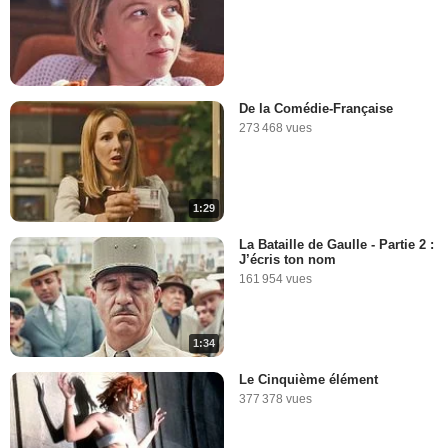
De la Comédie-Française
273 468 vues
1:29
La Bataille de Gaulle - Partie 2 :
J’écris ton nom
161 954 vues
1:34
Le Cinquième élément
377 378 vues