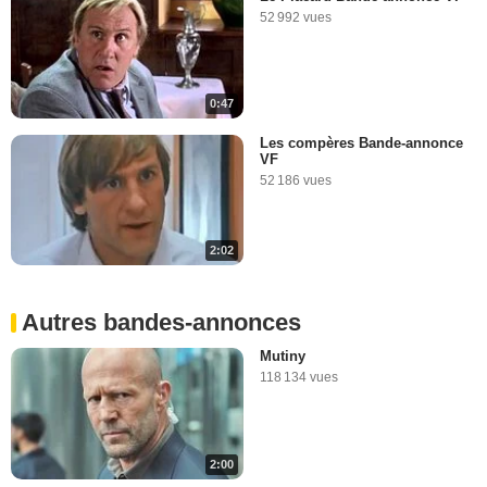
52 992 vues
0:47
Les compères Bande-annonce
VF
52 186 vues
2:02
Autres bandes-annonces
Mutiny
118 134 vues
2:00