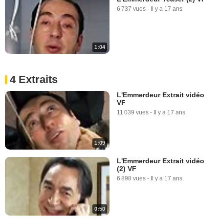
6 737 vues
-
Il y a 17 ans
1:04
4 Extraits
L'Emmerdeur Extrait vidéo
VF
11 039 vues
-
Il y a 17 ans
1:09
L'Emmerdeur Extrait vidéo
(2) VF
6 898 vues
-
Il y a 17 ans
0:50