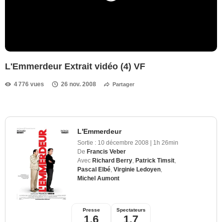
L'Emmerdeur Extrait vidéo (4) VF
4 776 vues
26 nov. 2008
Partager
L'Emmerdeur
Sortie :
10 décembre 2008
|
1h 26min
De
Francis Veber
Avec
Richard Berry
,
Patrick Timsit
,
Pascal Elbé
,
Virginie Ledoyen
,
Michel Aumont
Presse
Spectateurs
1,6
1,7