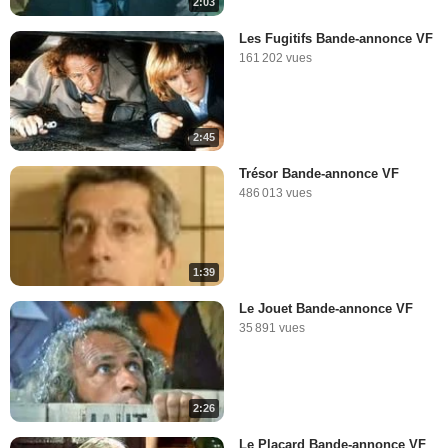
2:03
Les Fugitifs Bande-annonce VF
161 202 vues
2:45
Trésor Bande-annonce VF
486 013 vues
1:39
Le Jouet Bande-annonce VF
35 891 vues
2:26
Le Placard Bande-annonce VF