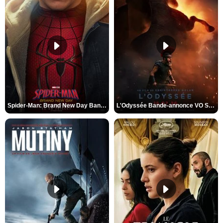
Spider-Man: Brand New Day Bande-annonce VO STFR
L'Odyssée Bande-annonce VO STFR