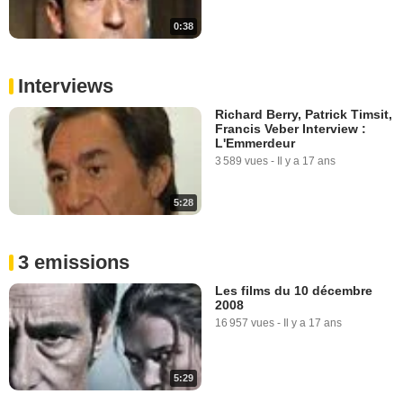
0:38
Interviews
Richard Berry, Patrick Timsit,
Francis Veber Interview :
L'Emmerdeur
3 589 vues
-
Il y a 17 ans
5:28
3 emissions
Les films du 10 décembre
2008
16 957 vues
-
Il y a 17 ans
5:29