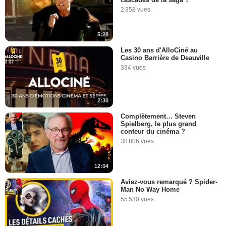
2 358 vues
5:28
Les 30 ans d'AlloCiné au
Casino Barrière de Deauville
334 vues
2:30
Complètement… Steven
Spielberg, le plus grand
conteur du cinéma ?
38 806 vues
12:04
Aviez-vous remarqué ? Spider-
Man No Way Home
55 530 vues