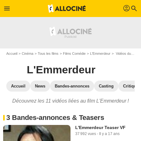
profil
menu
search
Accueil
Cinéma
Tous les films
Films Comédie
L'Emmerdeur
Vidéos du film L'Emmerdeur
L'Emmerdeur
Accueil
News
Bandes-annonces
Casting
Critiques
Découvrez les 11 vidéos liées au film L'Emmerdeur !
3 Bandes-annonces & Teasers
L'Emmerdeur Teaser VF
37 992 vues
-
Il y a 17 ans