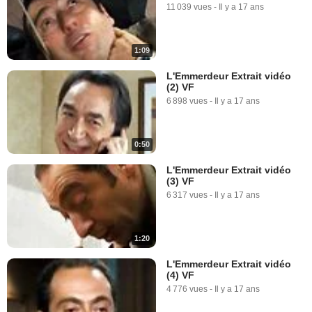
11 039 vues
-
Il y a 17 ans
1:09
L'Emmerdeur Extrait vidéo
(2) VF
6 898 vues
-
Il y a 17 ans
0:50
L'Emmerdeur Extrait vidéo
(3) VF
6 317 vues
-
Il y a 17 ans
1:20
L'Emmerdeur Extrait vidéo
(4) VF
4 776 vues
-
Il y a 17 ans