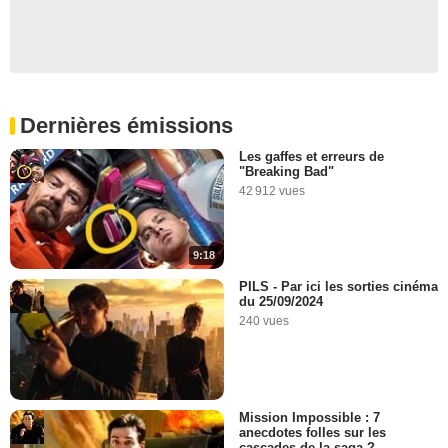
Dernières émissions
Les gaffes et erreurs de
"Breaking Bad"
42 912 vues
9:18
PILS - Par ici les sorties cinéma
du 25/09/2024
240 vues
Mission Impossible : 7
anecdotes folles sur les
cascades de la saga ?