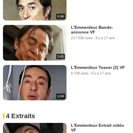
0:56
L'Emmerdeur Bande-
annonce VF
217 038 vues
-
Il y a 17 ans
1:41
L'Emmerdeur Teaser (2) VF
6 738 vues
-
Il y a 17 ans
1:04
4 Extraits
L'Emmerdeur Extrait vidéo
VF