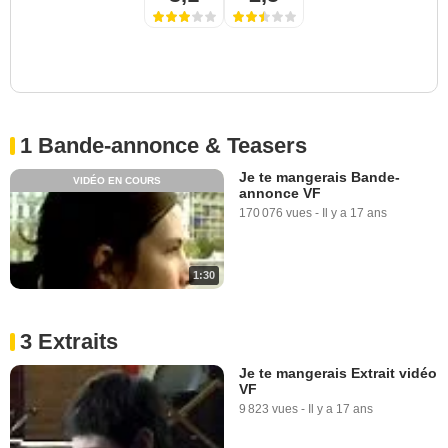
1 Bande-annonce & Teasers
Je te mangerais Bande-
VIDÉO EN COURS
annonce VF
170 076 vues
-
Il y a 17 ans
1:30
3 Extraits
Je te mangerais Extrait vidéo
VF
9 823 vues
-
Il y a 17 ans