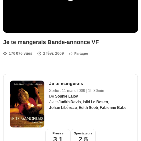
Je te mangerais Bande-annonce VF
170 076 vues
2 févr. 2009
Partager
Je te mangerais
Sortie :
11 mars 2009
|
1h 36min
De
Sophie Laloy
Avec
Judith Davis
,
Isild Le Besco
,
Johan Libéreau
,
Edith Scob
,
Fabienne Babe
Presse
Spectateurs
3,1
2,5