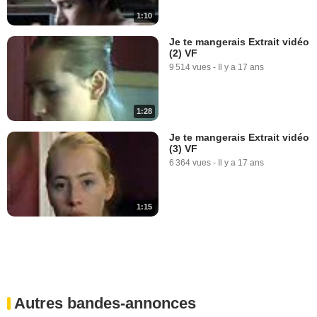
1:10
Je te mangerais Extrait vidéo
(2) VF
9 514 vues
-
Il y a 17 ans
1:28
Je te mangerais Extrait vidéo
(3) VF
6 364 vues
-
Il y a 17 ans
1:15
Autres bandes-annonces