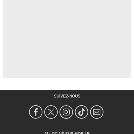
SUIVEZ-NOUS
ALLOCINÉ SUR MOBILE