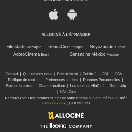
ALLOCINÉ À L'ÉTRANGER
Filmstarts
SensaCine
Beyazperde
Allemagne
Espagne
Turquie
AdoroCinema
Sensacine México
Brésil
Mexique
Contact
|
Qui sommes-nous
|
Recrutement
|
Publicité
|
CGU
|
CGV
|
Politique de cookies
|
Préférences cookies
|
Données Personnelles
|
Revue de presse
|
Charte d'écriture
|
Les services AlloCiné
|
Gérer Utiq
|
©AlloCiné
Retrouvez tous les horaires et infos de votre cinéma sur le numéro AlloCiné :
0 892 892 892
(0,90€/minute)