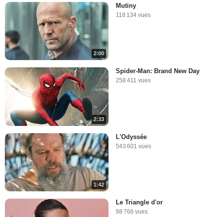
Mutiny
118 134 vues
2:00
Spider-Man: Brand New Day
258 411 vues
2:33
L'Odyssée
543 601 vues
1:42
Le Triangle d'or
98 766 vues