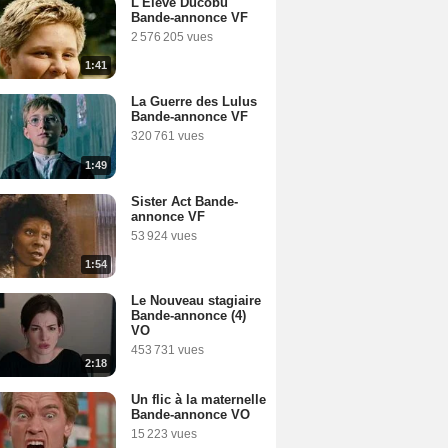
L'Elève Ducobu
Bande-annonce VF
2 576 205 vues
1:41
La Guerre des Lulus
Bande-annonce VF
320 761 vues
1:49
Sister Act Bande-
annonce VF
53 924 vues
1:54
Le Nouveau stagiaire
Bande-annonce (4)
VO
453 731 vues
2:18
Un flic à la maternelle
Bande-annonce VO
15 223 vues