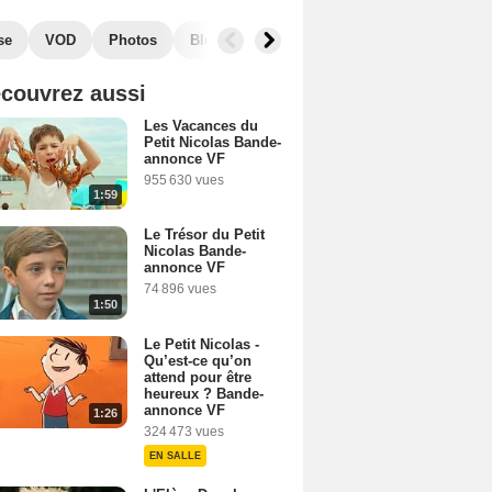
se
VOD
Photos
Blu-Ray, DVD
Musique
Secrets de t
couvrez aussi
Les Vacances du
Petit Nicolas Bande-
annonce VF
955 630 vues
1:59
Le Trésor du Petit
Nicolas Bande-
annonce VF
74 896 vues
1:50
Le Petit Nicolas -
Qu’est-ce qu’on
attend pour être
heureux ? Bande-
annonce VF
1:26
324 473 vues
EN SALLE