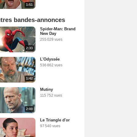
1:51
tres bandes-annonces
Spider-Man: Brand
New Day
255 029 vues
2:33
L'Odyssée
536 862 vues
1:42
Mutiny
115 752 vues
2:00
Le Triangle d'or
97 540 vues