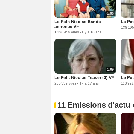
1:58
Le Pet
Le Petit Nicolas Bande-
annonce VF
138 195
1 296 459 vues
-
Il y a 16 ans
1:09
Le Petit Nicolas Teaser (3) VF
Le Pet
235 339 vues
-
Il y a 17 ans
113 922
11 Emissions d'actu