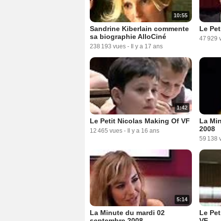
10:55
Sandrine Kiberlain commente
Le Pet
sa biographie AlloCiné
47 929 
238 193 vues
-
Il y a 17 ans
1:42
Le Petit Nicolas Making Of VF
La Min
2008
12 465 vues
-
Il y a 16 ans
59 138 
5:14
La Minute du mardi 02
Le Pet
septembre 2008
VF