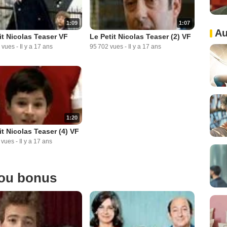
1:09
1:07
Au
it Nicolas Teaser VF
Le Petit Nicolas Teaser (2) VF
 vues
-
Il y a 17 ans
95 702 vues
-
Il y a 17 ans
1:20
it Nicolas Teaser (4) VF
 vues
-
Il y a 17 ans
 ou bonus