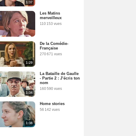
1:37
Les Matins
merveilleux
110 153 vues
De la Comédie-
Française
270 671 vues
1:29
La Bataille de Gaulle
- Partie 2 : J’écris ton
nom
160 590 vues
1:34
Home stories
56 142 vues
1:38