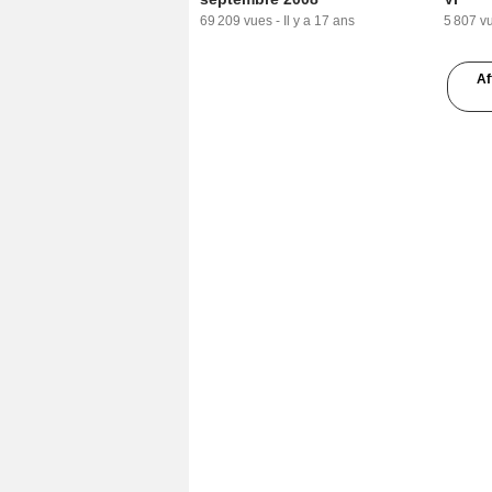
69 209 vues
-
Il y a 17 ans
5 807 v
Af
2:02
Le Petit Nicolas Making Of (4)
La Min
VF
septe
4 345 vues
-
Il y a 16 ans
37 163 