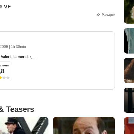
e VF
Partager
 2009
|
1h 30min
,
Valérie Lemercier
,
Kad Merad
,
Sandrine Kiberlain
,
François-Xavier Demaison
ateurs
,8
& Teasers