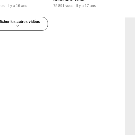
ues
-
Il y a 16 ans
75 891 vues
-
Il y a 17 ans
ficher les autres vidéos
4:56
ute du mercredi 30
mbre 2009
vues
-
Il y a 16 ans