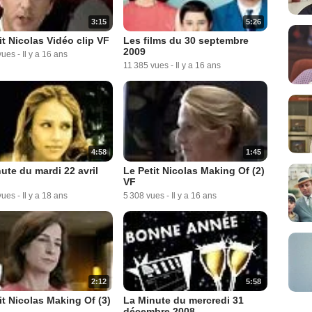
3:15
5:26
it Nicolas Vidéo clip VF
Les films du 30 septembre
2009
vues
-
Il y a 16 ans
11 385 vues
-
Il y a 16 ans
4:58
1:45
ute du mardi 22 avril
Le Petit Nicolas Making Of (2)
VF
vues
-
Il y a 18 ans
5 308 vues
-
Il y a 16 ans
2:12
5:58
it Nicolas Making Of (3)
La Minute du mercredi 31
décembre 2008