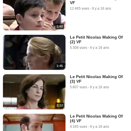
VF
12 465 vues
-
Il y a 16 ans
1:42
Le Petit Nicolas Making Of
(2) VF
5 308 vues
-
Il y a 16 ans
1:45
Le Petit Nicolas Making Of
(3) VF
5 807 vues
-
Il y a 16 ans
2:12
Le Petit Nicolas Making Of
(4) VF
4 345 vues
-
Il y a 16 ans