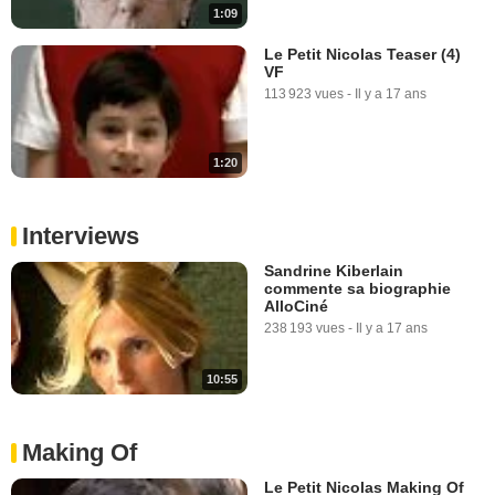
1:09
Le Petit Nicolas Teaser (4)
VF
113 923 vues
-
Il y a 17 ans
1:20
Interviews
Sandrine Kiberlain
commente sa biographie
AlloCiné
238 193 vues
-
Il y a 17 ans
10:55
Making Of
Le Petit Nicolas Making Of