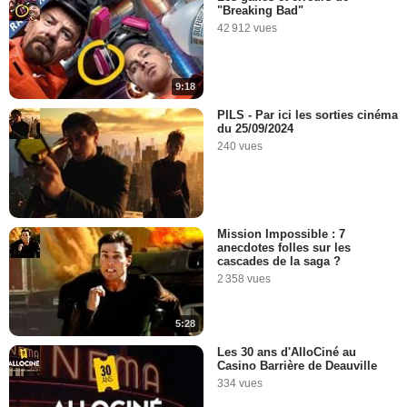
"Breaking Bad"
42 912 vues
9:18
PILS - Par ici les sorties cinéma
du 25/09/2024
240 vues
Mission Impossible : 7
anecdotes folles sur les
cascades de la saga ?
2 358 vues
5:28
Les 30 ans d'AlloCiné au
Casino Barrière de Deauville
334 vues