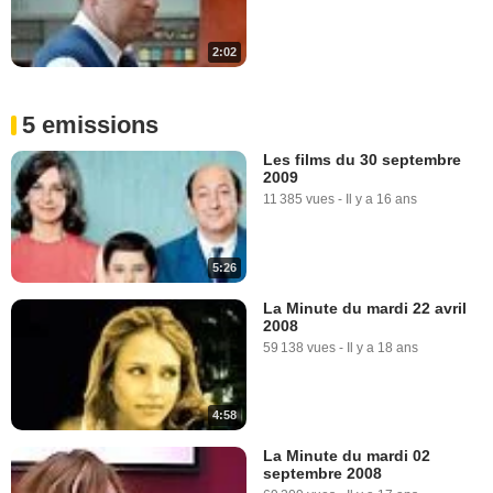
2:02
5 emissions
Les films du 30 septembre
2009
11 385 vues
-
Il y a 16 ans
5:26
La Minute du mardi 22 avril
2008
59 138 vues
-
Il y a 18 ans
4:58
La Minute du mardi 02
septembre 2008