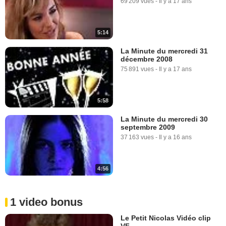
69 209 vues
-
Il y a 17 ans
5:14
La Minute du mercredi 31
décembre 2008
75 891 vues
-
Il y a 17 ans
5:58
La Minute du mercredi 30
septembre 2009
37 163 vues
-
Il y a 16 ans
4:56
1 video bonus
Le Petit Nicolas Vidéo clip
VF