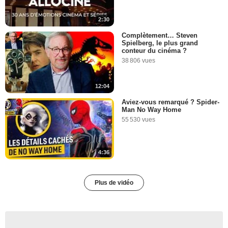
2:30
Complètement… Steven
Spielberg, le plus grand
conteur du cinéma ?
38 806 vues
12:04
Aviez-vous remarqué ? Spider-
Man No Way Home
55 530 vues
4:36
Plus de vidéo