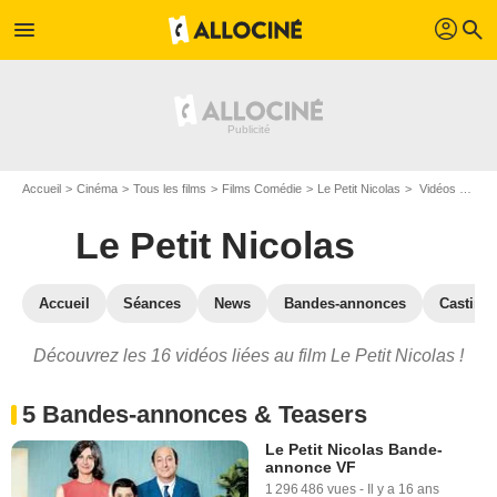
profil
menu
search
Accueil
Cinéma
Tous les films
Films Comédie
Le Petit Nicolas
Vidéos du film Le Petit Nicolas
Le Petit Nicolas
Accueil
Séances
News
Bandes-annonces
Casting
Découvrez les 16 vidéos liées au film Le Petit Nicolas !
5 Bandes-annonces & Teasers
Le Petit Nicolas Bande-
annonce VF
1 296 486 vues
-
Il y a 16 ans