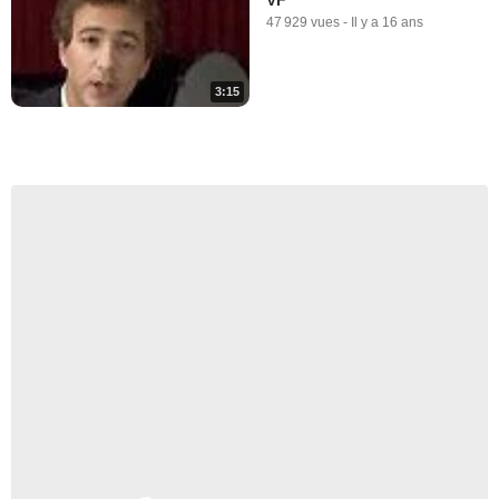
47 929 vues
-
Il y a 16 ans
3:15