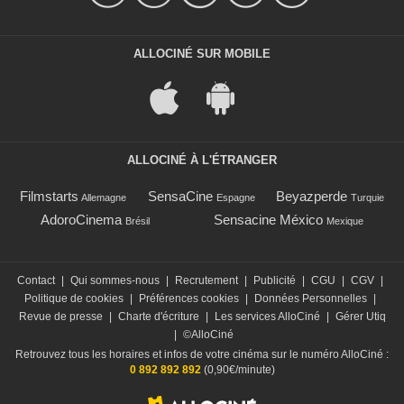
ALLOCINÉ SUR MOBILE
ALLOCINÉ À L'ÉTRANGER
Filmstarts
SensaCine
Beyazperde
Allemagne
Espagne
Turquie
AdoroCinema
Sensacine México
Brésil
Mexique
Contact
|
Qui sommes-nous
|
Recrutement
|
Publicité
|
CGU
|
CGV
|
Politique de cookies
|
Préférences cookies
|
Données Personnelles
|
Revue de presse
|
Charte d'écriture
|
Les services AlloCiné
|
Gérer Utiq
|
©AlloCiné
Retrouvez tous les horaires et infos de votre cinéma sur le numéro AlloCiné :
0 892 892 892
(0,90€/minute)