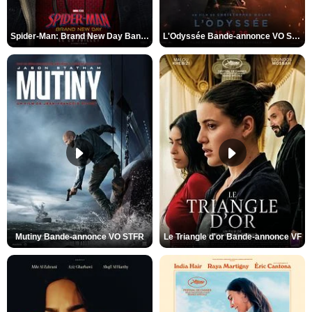
Spider-Man: Brand New Day Bande-annonce VO STFR
L'Odyssée Bande-annonce VO STFR
Mutiny Bande-annonce VO STFR
Le Triangle d'or Bande-annonce VF