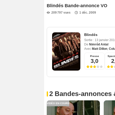
Blindés Bande-annonce VO
209 797 vues
1 déc. 2009
Blindés
Sortie :
13 janvier 20
De
Nimród Antal
Avec
Matt Dillon
,
Col
Presse
Spect
3,0
2
2 Bandes-annonces 
VIDÉO EN COURS