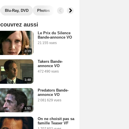
Blu-Ray, DVD
Photos
Secrets de tournage
Box Office
couvrez aussi
Le Prix du Silence
Bande-annonce VO
21 155 vues
2:19
Takers Bande-
annonce VO
472 490 vues
1:48
Predators Bande-
annonce VO
2 081 629 vues
1:51
On ne choisit pas sa
famille Teaser VF
1 707 602 vues