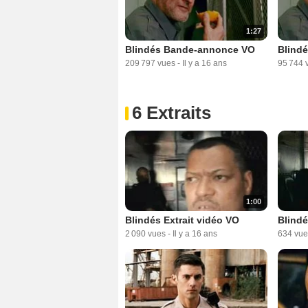
1:27
Blindés Bande-annonce VO
Blind
209 797 vues
-
Il y a 16 ans
95 744 
6 Extraits
1:00
Blindés Extrait vidéo VO
Blindé
2 090 vues
-
Il y a 16 ans
634 vue