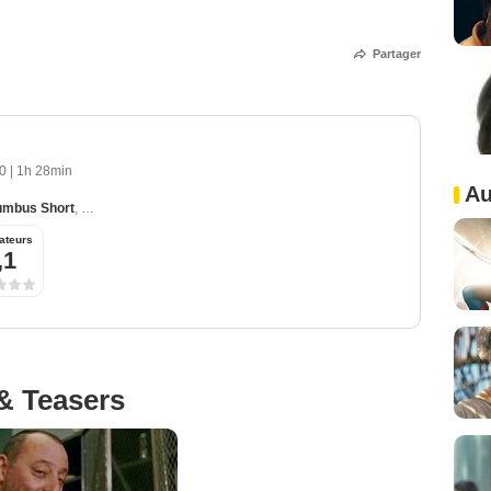
Partager
10
|
1h 28min
Au
umbus Short
,
Jean Reno
,
Laurence Fishburne
,
Milo Ventimiglia
ateurs
,1
& Teasers