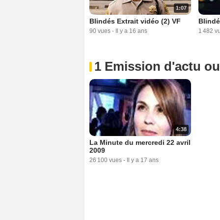
1:07
Blindés Extrait vidéo (2) VF
Blindé
90 vues
-
Il y a 16 ans
1 482 v
1 Emission d'actu o
4:38
La Minute du mercredi 22 avril
2009
26 100 vues
-
Il y a 17 ans