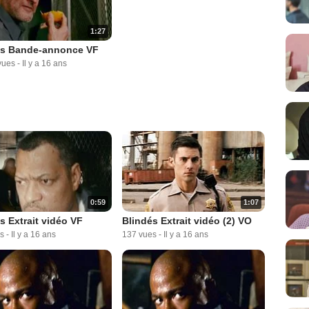
1:27
és Bande-annonce VF
vues
-
Il y a 16 ans
0:59
1:07
s Extrait vidéo VF
Blindés Extrait vidéo (2) VO
s
-
Il y a 16 ans
137 vues
-
Il y a 16 ans