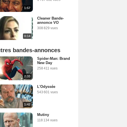
1:57
Cleaner Bande-
annonce VO
308 829 vues
0:14
tres bandes-annonces
Spider-Man: Brand
New Day
258 411 vues
2:33
L'Odyssée
543 601 vues
1:42
Mutiny
118 134 vues