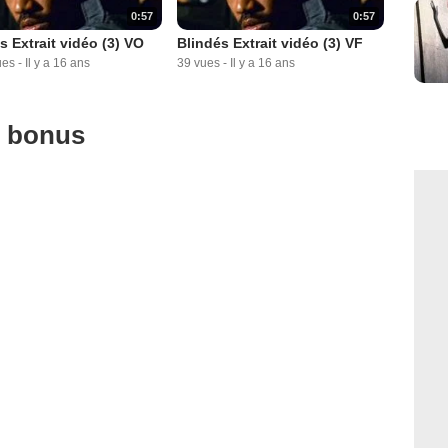
0:57
0:57
s Extrait vidéo (3) VO
Blindés Extrait vidéo (3) VF
ues
-
Il y a 16 ans
39 vues
-
Il y a 16 ans
u bonus