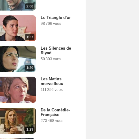
2:00
Le Triangle d'or
98 766 vues
1:37
Les Silences de
Riyad
50 303 vues
1:20
Les Matins
merveilleux
111 256 vues
De la Comédie-
Française
273 468 vues
1:29