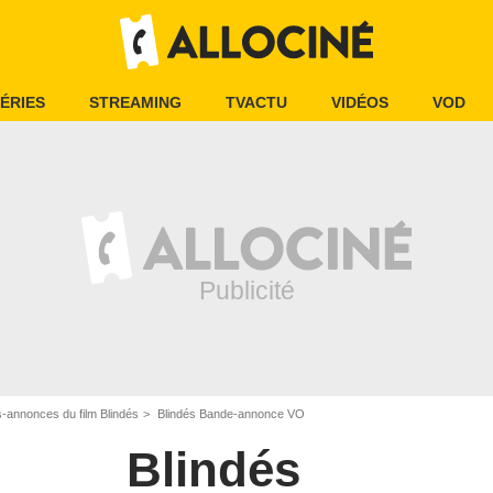
ÉRIES
STREAMING
TVACTU
VIDÉOS
VOD
-annonces du film Blindés
Blindés Bande-annonce VO
Blindés