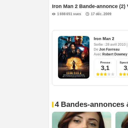
Iron Man 2 Bande-annonce (2)
1 698 651 vues
17 déc. 2009
Iron Man 2
Sortie :
28 avril 2010
|
De
Jon Favreau
Avec
Robert Downey 
Presse
Spect
3,1
3
4 Bandes-annonces 