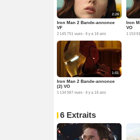
2:24
Iron Man 2 Bande-annonce
Iron 
VF
VO
2 145 751 vues
-
Il y a 16 ans
1 153 9
1:51
Iron Man 2 Bande-annonce
(2) VO
1 134 587 vues
-
Il y a 16 ans
6 Extraits