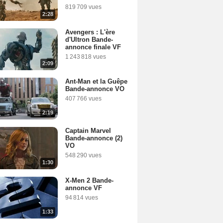
819 709 vues
2:28
Avengers : L'ère
d'Ultron Bande-
annonce finale VF
1 243 818 vues
2:09
Ant-Man et la Guêpe
Bande-annonce VO
407 766 vues
2:19
Captain Marvel
Bande-annonce (2)
VO
548 290 vues
1:30
X-Men 2 Bande-
annonce VF
94 814 vues
1:33