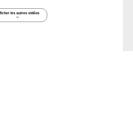
ficher les autres vidéos
4:37
6:48
ute du mercredi 11
La Minute du jeudi 06 août
2009
2009
vues
-
Il y a 17 ans
79 287 vues
-
Il y a 17 ans
6:39
4:12
ute du jeudi 18 mars
La Minute du mardi 20 avril
2010