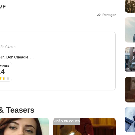
 VF
Partager
2h 04min
Jr.
,
Don Cheadle
,
Scarlett Johansson
,
Mickey Rourke
,
Gwyneth Paltrow
ateurs
,4
& Teasers
VIDÉO EN COURS