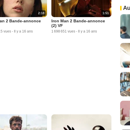
Au
2:18
1:51
Man 2 Bande-annonce
Iron Man 2 Bande-annonce
(2) VF
15 vues
-
Il y a 16 ans
1 698 651 vues
-
Il y a 16 ans