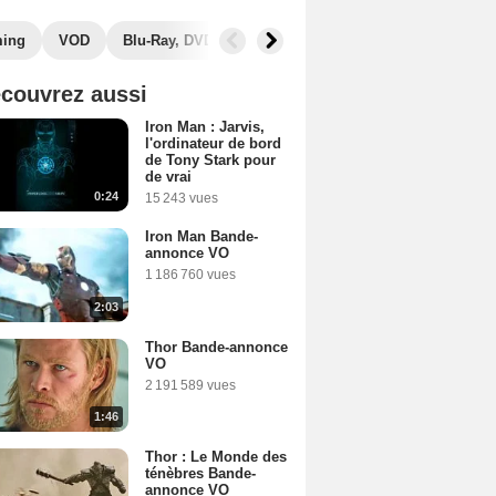
ming
VOD
Blu-Ray, DVD
Photos
Musique
Secrets de
couvrez aussi
Iron Man : Jarvis,
l'ordinateur de bord
de Tony Stark pour
de vrai
0:24
15 243 vues
Iron Man Bande-
annonce VO
1 186 760 vues
2:03
Thor Bande-annonce
VO
2 191 589 vues
1:46
Thor : Le Monde des
ténèbres Bande-
annonce VO