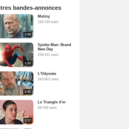
tres bandes-annonces
Mutiny
118 134 vues
2:00
Spider-Man: Brand
New Day
258 411 vues
2:33
L'Odyssée
543 601 vues
1:42
Le Triangle d'or
98 766 vues
1:37