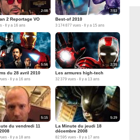
2:08
7:53
Man 2 Reportage VO
Best-of 2010
s
-
Il y a 16 ans
3 174 877 vues
-
Il y a 15 ans
5:56
2:35
lms du 28 avril 2010
Les armures high-tech
vues
-
Il y a 16 ans
32 379 vues
-
Il y a 13 ans
5:15
5:29
ute du vendredi 11
La Minute du jeudi 18
 2008
décembre 2008
vues
-
Il y a 18 ans
82 595 vues
-
Il y a 17 ans