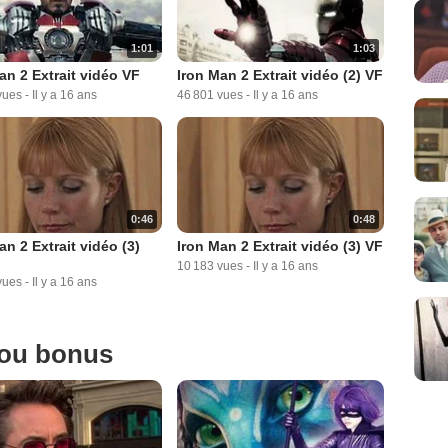
1:01
1:03
an 2 Extrait vidéo VF
Iron Man 2 Extrait vidéo (2) VF
vues
-
Il y a 16 ans
46 801 vues
-
Il y a 16 ans
0:46
0:48
an 2 Extrait vidéo (3)
Iron Man 2 Extrait vidéo (3) VF
10 183 vues
-
Il y a 16 ans
vues
-
Il y a 16 ans
 ou bonus