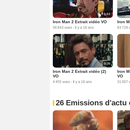
1:53
Iron Man 2 Extrait vidéo VO
Iron M
56 843 vues
-
Il y a 16 ans
83 729 
0:39
Iron Man 2 Extrait vidéo (2)
Iron M
VO
VO
4 455 vues
-
Il y a 16 ans
31 007 
26 Emissions d'actu