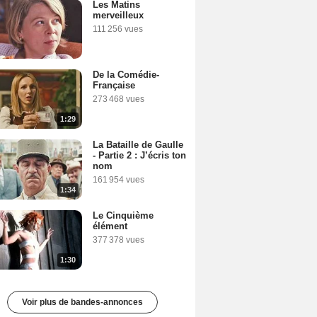
Les Matins
merveilleux
111 256 vues
De la Comédie-
Française
273 468 vues
1:29
La Bataille de Gaulle
- Partie 2 : J’écris ton
nom
161 954 vues
1:34
Le Cinquième
élément
377 378 vues
1:30
Voir plus de bandes-annonces