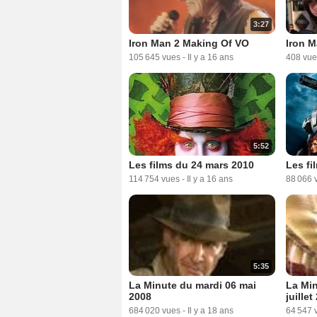
3:27
Iron Man 2 Making Of VO
Iron 
105 645 vues
-
Il y a 16 ans
408 vue
5:52
Les films du 24 mars 2010
Les fi
114 754 vues
-
Il y a 16 ans
88 066 
5:35
La Minute du mardi 06 mai
La Min
2008
juillet
684 020 vues
-
Il y a 18 ans
64 547 