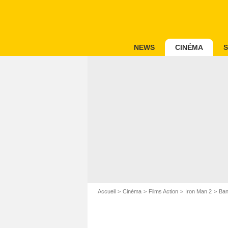
NEWS
CINÉMA
S
Accueil
Cinéma
Films Action
Iron Man 2
Ban