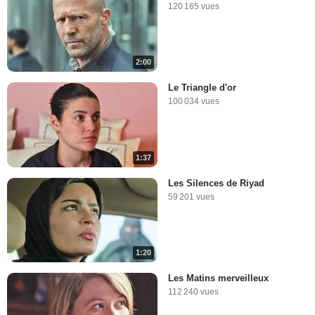
120 165 vues
2:00
Le Triangle d'or
100 034 vues
1:37
Les Silences de Riyad
59 201 vues
1:20
Les Matins merveilleux
112 240 vues