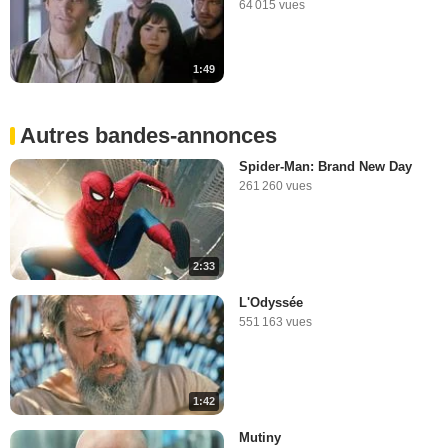
64 015 vues
1:49
Autres bandes-annonces
Spider-Man: Brand New Day
261 260 vues
2:33
L'Odyssée
551 163 vues
1:42
Mutiny