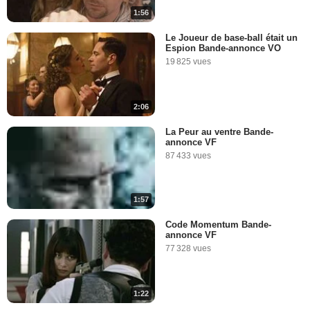
1:56
Le Joueur de base-ball était un
Espion Bande-annonce VO
19 825 vues
2:06
La Peur au ventre Bande-
annonce VF
87 433 vues
1:57
Code Momentum Bande-
annonce VF
77 328 vues
1:22