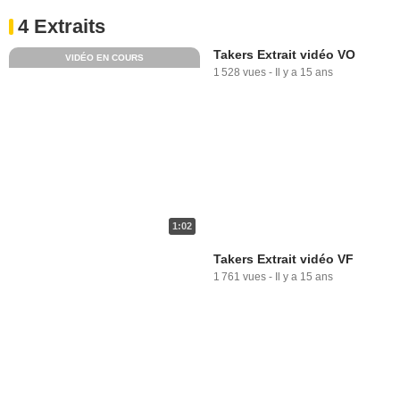
4 Extraits
Takers Extrait vidéo VO
VIDÉO EN COURS
1 528 vues
-
Il y a 15 ans
1:02
Takers Extrait vidéo VF
1 761 vues
-
Il y a 15 ans