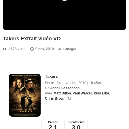
Takers Extrait vidéo VO
1 528 vues
9 nov. 2010
Partager
Takers
Sortie :
24 novembre 2010
|
1h 45min
De
John Luessenhop
Avec
Matt Dillon
,
Paul Walker
,
Idris Elba
,
Chris Brown
,
T.I.
Presse
Spectateurs
2,1
3,0