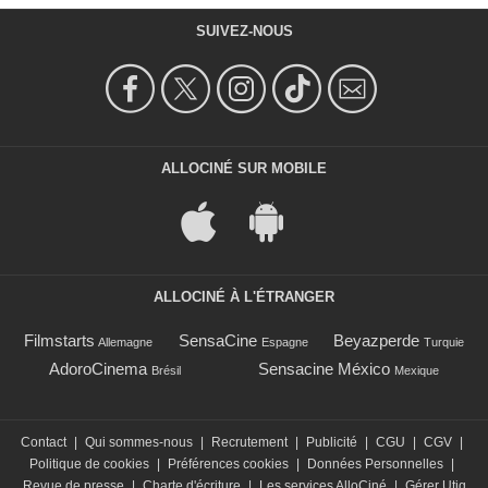
SUIVEZ-NOUS
ALLOCINÉ SUR MOBILE
ALLOCINÉ À L'ÉTRANGER
Filmstarts
SensaCine
Beyazperde
Allemagne
Espagne
Turquie
AdoroCinema
Sensacine México
Brésil
Mexique
Contact
|
Qui sommes-nous
|
Recrutement
|
Publicité
|
CGU
|
CGV
|
Politique de cookies
|
Préférences cookies
|
Données Personnelles
|
Revue de presse
|
Charte d'écriture
|
Les services AlloCiné
|
Gérer Utiq